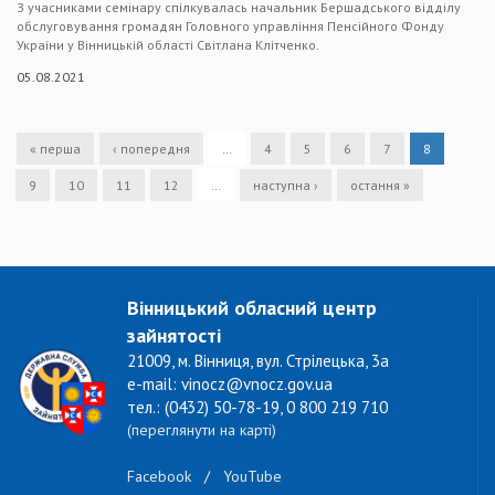
З учасниками семінару спілкувалась начальник Бершадського відділу
обслуговування громадян Головного управління Пенсійного Фонду
України у Вінницькій області Світлана Клітченко.
05.08.2021
« перша
‹ попередня
…
4
5
6
7
8
9
10
11
12
…
наступна ›
остання »
Вінницький обласний центр
зайнятості
21009, м. Вінниця, вул. Стрілецька, 3а
e-mail: vinocz@vnocz.gov.ua
тел.: (0432) 50-78-19, 0 800 219 710
(переглянути на карті)
Facebook
/
YouTube