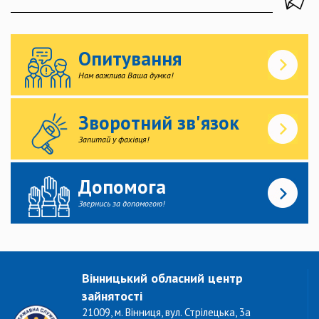
Опитування
Нам важлива Ваша думка!
Зворотний зв'язок
Запитай у фахівця!
Допомога
Звернись за допомогою!
Вінницький обласний центр
зайнятості
21009, м. Вінниця, вул. Стрілецька, 3а