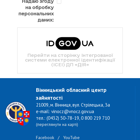
Надаю згоду
на обробку
персональних
даних:
Перейти на сторінку Інтегрованої
системи електронної ідентифікації
(ІСЕІ) ДП «ДІЯ»
Вінницький обласний центр
зайнятості
21009, м. Вінниця, вул. Стрілецька, 3а
e-mail: vinocz@vnocz.gov.ua
тел.: (0432) 50-78-19, 0 800 219 710
(переглянути на карті)
Facebook
/
YouTube