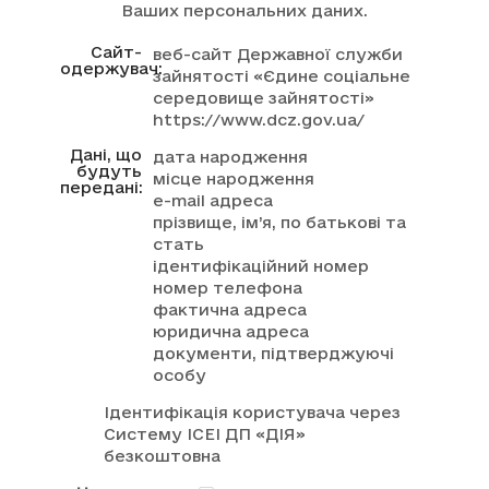
Ваших персональних даних.
Сайт-
веб-сайт Державної служби
одержувач:
зайнятості «Єдине соціальне
середовище зайнятості»
https://www.dcz.gov.ua/
Дані, що
дата народження
будуть
місце народження
передані:
e-mail адреса
прізвище, ім’я, по батькові та
стать
ідентифікаційний номер
номер телефона
фактична адреса
юридична адреса
документи, підтверджуючі
особу
Ідентифікація користувача через
Систему ІСЕІ ДП «ДІЯ»
безкоштовна