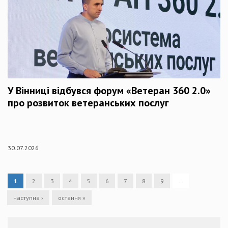
У Вінниці відбувся форум «Ветеран 360 2.0»
про розвиток ветеранських послуг
30.07.2026
1
2
3
4
5
6
7
8
9
…
наступна ›
остання »