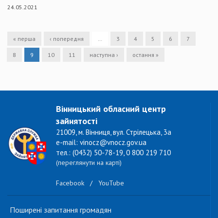
24.05.2021
« перша
‹ попередня
…
3
4
5
6
7
8
9
10
11
наступна ›
остання »
Вінницький обласний центр
зайнятості
21009, м. Вінниця, вул. Стрілецька, 3а
e-mail: vinocz@vnocz.gov.ua
тел.: (0432) 50-78-19, 0 800 219 710
(переглянути на карті)
Facebook
/
YouTube
Поширені запитання громадян