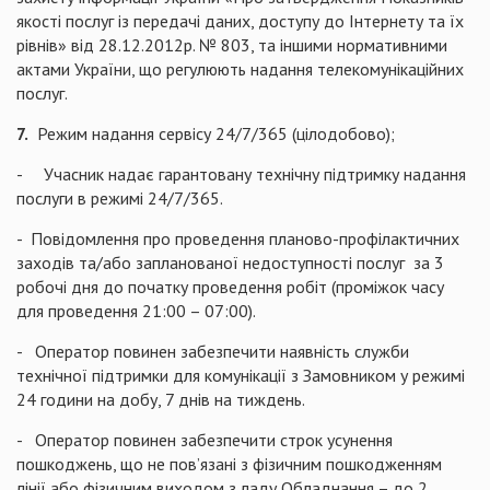
якості послуг із передачі даних, доступу до Інтернету та їх
рівнів» від 28.12.2012р. № 803, та іншими нормативними
актами України, що регулюють надання телекомунікаційних
послуг.
7.
Режим надання сервісу 24/7/365 (цілодобово);
- Учасник надає гарантовану технічну підтримку надання
послуги в режимі 24/7/365.
- Повідомлення про проведення планово-профілактичних
заходів та/або запланованої недоступності послуг за 3
робочі дня до початку проведення робіт (проміжок часу
для проведення 21:00 – 07:00).
- Оператор повинен забезпечити наявність служби
технічної підтримки для комунікації з Замовником у режимі
24 години на добу, 7 днів на тиждень.
- Оператор повинен забезпечити строк усунення
пошкоджень, що не пов’язані з фізичним пошкодженням
лінії або фізичним виходом з ладу Обладнання – до 2