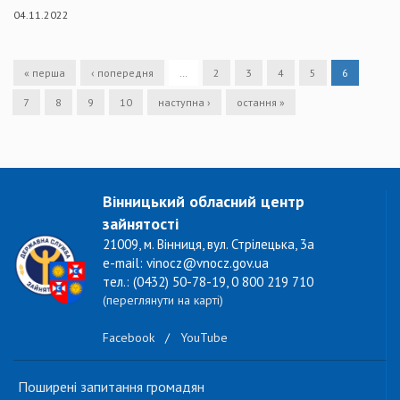
04.11.2022
« перша
‹ попередня
…
2
3
4
5
6
7
8
9
10
наступна ›
остання »
Вінницький обласний центр
зайнятості
21009, м. Вінниця, вул. Стрілецька, 3а
e-mail: vinocz@vnocz.gov.ua
тел.: (0432) 50-78-19, 0 800 219 710
(переглянути на карті)
Facebook
/
YouTube
Поширені запитання громадян