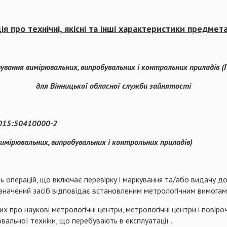
я про технічні, якісні та інші характеристики предмета
вування вимірювальних, випробувальних і контрольних приладів (
для Вінницької обласної служби зайнятості
2015:50410000-2
вимірювальних, випробувальних і контрольних приладів)
сть операцій, що включає перевірку і маркування та/або видачу 
азначений засіб відповідає встановленим метрологічним вимогам
 про наукові метрологічні центри, метрологічні центри і повіро
вальної техніки, що перебувають в експлуатації .