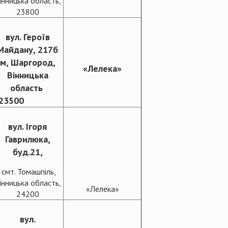
інницька область,
23800
вул. Героїв
Майдану, 217б
м, Шаргород,
«Лелека»
Вінницька
область
23500
вул. Ігоря
Гаврилюка,
буд.21,
смт. Томашпіль,
інницька область,
«Лелека»
24200
вул.