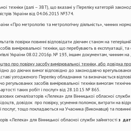
ної техніки (далі – ЗВТ), що вказані у Переліку категорій закон
істрів України від 04.06.2015 №374.
раїни «Про метрологію та метрологічну діяльність», чинних норм
льтатів повірки повинні відповідати діючим станом на теперішн
обів вимірювальної техніки, що перебувають в експлуатації, та
ргівлі України 08.02.2016р. № 193, іншим документам, чинним на
оцтво про повірку засобу вимірювальної техніки, або довідка пр
відно до діючих вимог відповідно до законодавчо врегульовано
ідставі узгодженого Переліку обладнання та визначається відпов
о регульованих засобів вимірювальної техніки вимогам технічни
артості таких робіт і послуг» від 28.10.15 № 865.
 газових сигналізаторів «Лелека» для Вінницької обласної служби
відоцтв, довідок про повірку, усунення поломок, витрати на від
і послуг, тощо покладаються на Учасника (Виконавця) та повинні 
торів «Лелека» для Вінницької обласної служби зайнятості
з дат