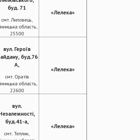
буд. 71
«Лелека»
смт. Липовець,
інницька область,
25500
вул. Героїв
айдану, буд.76
А,
«Лелека»
смт. Оратів
інницька область,
22600
вул.
Незалежності,
буд.41-а,
«Лелека»
смт. Теплик,