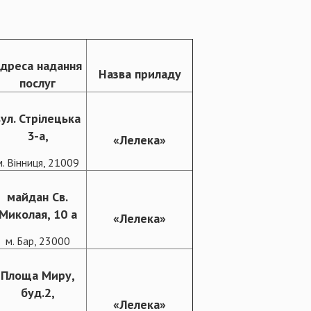
дреса надання
Назва приладу
послуг
вул. Стрілецька
3-а,
«Лелека»
м. Вінниця, 21009
майдан Св.
Миколая, 10 а
«Лелека»
м. Бар, 23000
Площа Миру,
буд.2,
«Лелека»