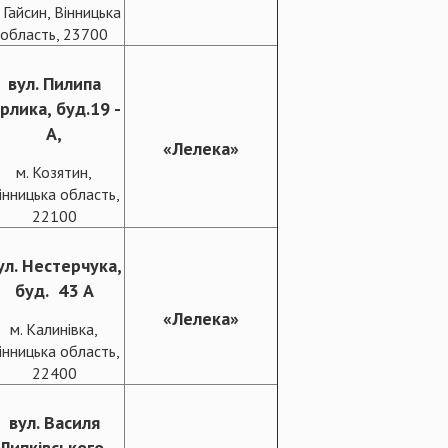
. Гайсин, Вінницька
область, 23700
вул. Пилипа
рлика, буд.19 -
А,
«Лелека»
м. Козятин,
інницька область,
22100
ул. Нестерчука,
буд. 43 А
«Лелека»
м. Калинівка,
інницька область,
22400
вул. Василя
Липківського,