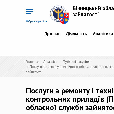
Перейти
до
Вінницький обла
основного
матеріалу
зайнятості
Обрати регіон
Про нас
Діяльність
Аналітика
Головна
Діяльність
Публічні закупівлі
Послуги з ремонту і технічного обслуговування вимір
зайнятості
Послуги з ремонту і тех
контрольних приладів (П
обласної служби зайнято