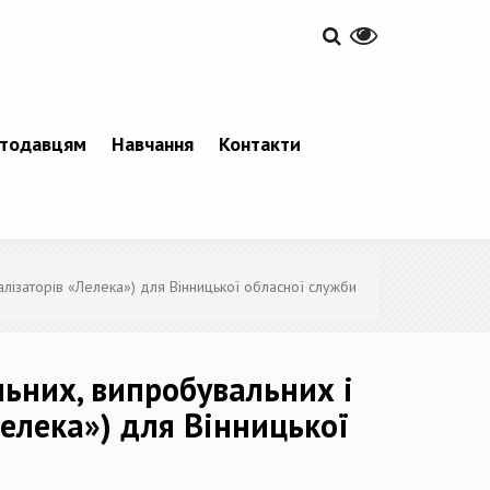
тодавцям
Навчання
Контакти
алізаторів «Лелека») для Вінницької обласної служби
льних, випробувальних і
Лелека») для Вінницької