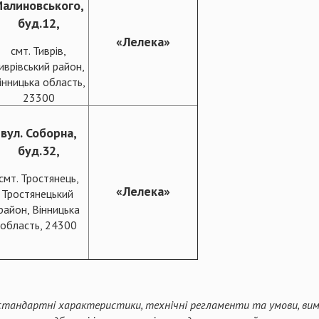
алиновського,
буд.12,
«Лелека»
смт. Тиврів,
иврівський район,
інницька область,
23300
вул. Соборна,
буд.32,
смт. Тростянець,
«Лелека»
Тростянецький
район, Вінницька
область, 24300
стандартні характеристики, технічні регламенти та умови, вимо