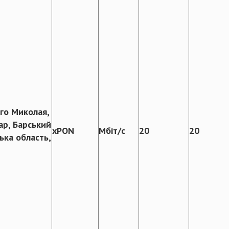
го Миколая,
Бар, Барський
xPON
Мбіт/с
20
20
ька область,