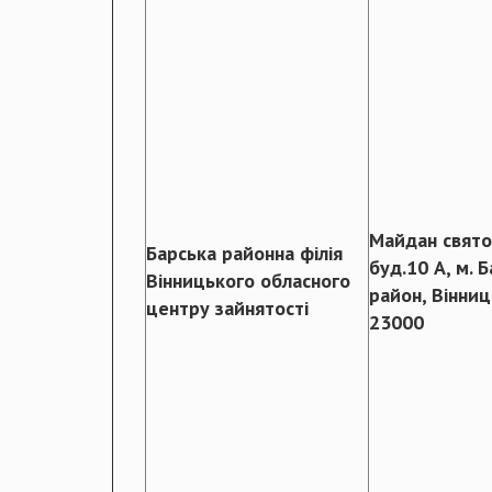
Майдан свято
Барська районна філія
буд.10 А, м. 
Вінницького обласного
район, Вінниц
центру зайнятості
23000