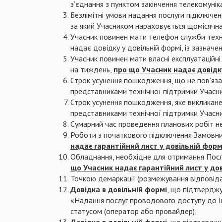
з’єднання з пунктом закінчення телекомунік
Безлімітні умови надання послуги підключен
за який Учасником нараховується щомісячна
Учасник повинен мати телефон служби техні
надає довідку у довільній формі, із зазнач
Учасник повинен мати власні експлуатаційні
на тиждень,
про що Учасник надає довідку
Строк усунення пошкодження, що не пов’яз
представниками технічної підтримки Учасн
Строк усунення пошкодження, яке викликан
представниками технічної підтримки Учасн
Сумарний час проведення планових робіт не
Роботи з початкового підключення Замовник
надає гарантійний лист у довільній форм
Обладнання, необхідне для отримання Посл
що Учасник надає гарантійний лист у дов
Точкою демаркації (розмежування відповіда
Довідка в довільній формі
, що підтверджу
«Надання послуг проводового доступу до Інт
статусом (оператор або провайдер);