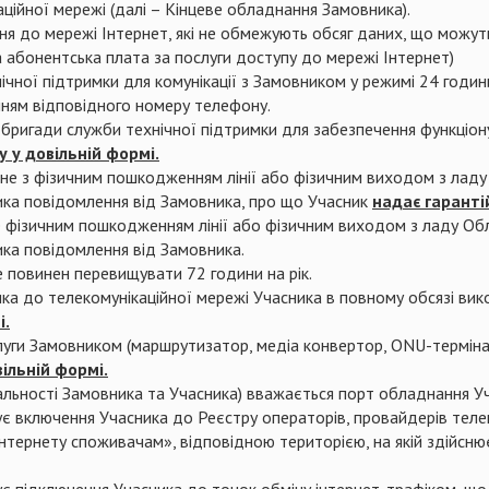
аційної мережі (далі – Кінцеве обладнання Замовника).
ня до мережі Інтернет, які не обмежують обсяг даних, що можуть
 абонентська плата за послуги доступу до мережі Інтернет)
чної підтримки для комунікації з Замовником у режимі 24 години
енням відповідного номеру телефону.
 бригади служби технічної підтримки для забезпечення функціону
 у довільній формі.
ане з фізичним пошкодженням лінії або фізичним виходом з лад
ика повідомлення від Замовника, про що Учасник
надає гаранті
е фізичним пошкодженням лінії або фізичним виходом з ладу Об
ика повідомлення від Замовника.
 повинен перевищувати 72 години на рік.
а до телекомунікаційної мережі Учасника в повному обсязі вик
і.
уги Замовником (маршрутизатор, медіа конвертор, ONU-термін
ільній формі.
льності Замовника та Учасника) вважається порт обладнання Уча
є включення Учасника до Реєстру операторів, провайдерів телек
ернету споживачам», відповідною територією, на якій здійснюєт