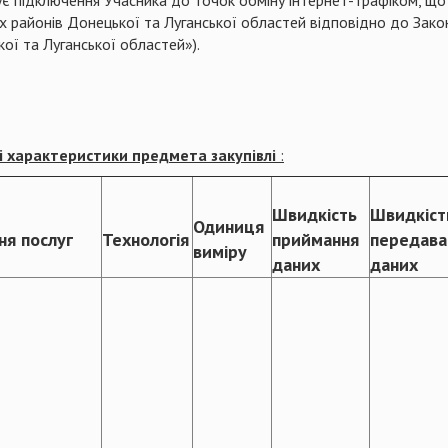
є підключення Учасника до точок обміну інтернет-трафіком, що 
 районів Донецької та Луганської областей відповідно до Зако
ї та Луганської областей»).
існі характеристики предмета закупівлі
:
Швидкість
Швидкіст
Одиниця
ня послуг
Технологія
приймання
передава
виміру
даних
даних