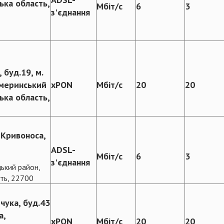
ька область,
Мбіт/с
6
3
з'єднання
 буд.19, м.
меринський
xPON
Мбіт/с
20
20
ька область,
 Кривоноса,
ADSL-
Мбіт/с
6
3
з'єднання
ецький район,
ть, 22700
рчука, буд.43
а,
xPON
Мбіт/с
20
20