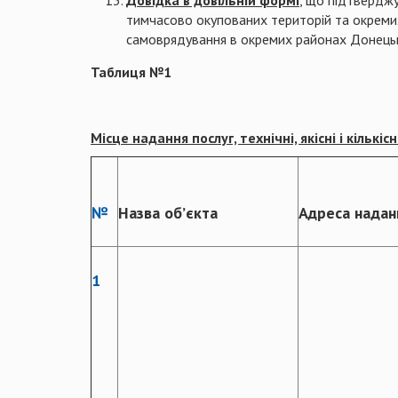
Довідка в довільній формі
, що підтверджу
тимчасово окупованих територій та окремих
самоврядування в окремих районах Донецько
Таблиця №1
Місце надання послуг, технічні, якісні і кільк
№
Назва об’єкта
Адреса надан
1