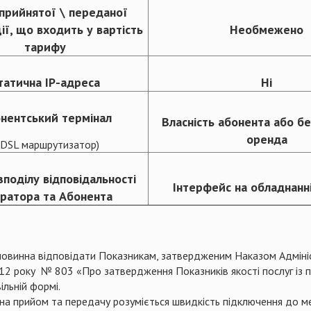
прийнятої \ переданої
ії, що входить у вартість
Необмежено
тарифу
татична IP-адреса
Ні
нентський термінал
Власність абонента або б
оренда
ADSL маршрутизатор)
зподілу відповідальності
Інтерфейс на обладнанн
ратора та Абонента
 повинна відповідати Показникам, затвердженим Наказом Адмініс
012 року № 803 «Про затвердження Показників якості послуг із п
ільній формі.
на прийом та передачу розуміється швидкість підключення до м