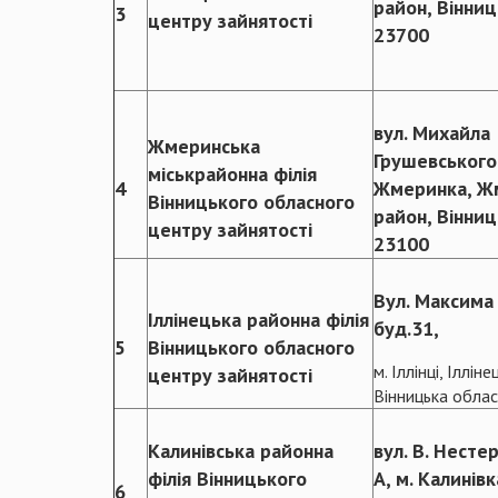
район, Вінниц
3
центру зайнятості
23700
вул. Михайла
Жмеринська
Грушевського,
міськрайонна філія
4
Жмеринка, Ж
Вінницького обласного
район, Вінниц
центру зайнятості
23100
Вул. Максима
Іллінецька районна філія
буд.31,
5
Вінницького обласного
м. Іллінці, Іллін
центру зайнятості
Вінницька облас
Калинівська районна
вул. В. Несте
філія Вінницького
А, м. Калинівк
6