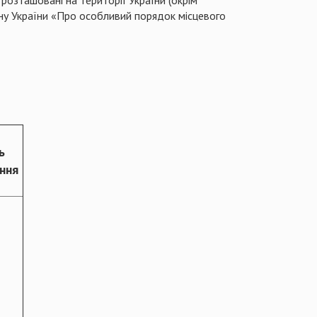
розташовані на території України (окрім
ну України «Про особливий порядок місцевого
ь
ння