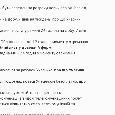
 бути передані за розрахунковий період (період,
 на добу, 7 днів на тиждень, про що Учасник
вання послуг у режимі 24 години на добу, 7 днів
у Обладнання – до 12 годин з моменту отримання
йний лист у довільній формі.
ладнання – 24 годин з моменту отримання
онуються за рахунок Учасника,
про що Учасник
ал, тощо) надаються Учасником безоплатно,
про
сника у кожній точці підключення.
омунікації з видом телекомунікаційних послуг
ься діяльність у сфері телекомунікацій та