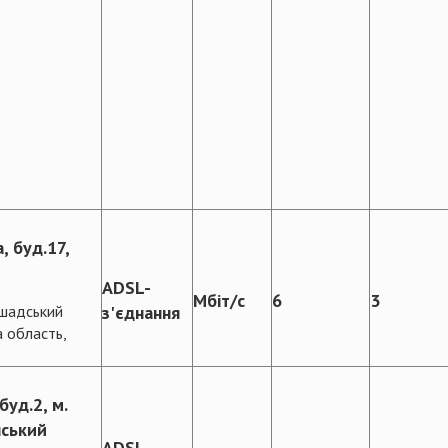
, буд.17,
ADSL-
Мбіт/с
6
3
ршадський
з'єднання
а область,
уд.2, м.
нський
ADSL-