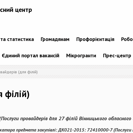
сний центр
 та статистика
Громадянам
Профорієнтація
Робо
Єдиний портал вакансій
Мікрогранти
Прес-центр
вайдерів (для філій)
 філій)
(Послуги провайдерів для 27 філій Вінницького обласног
катора предмета закупівлі: ДК021-2015: 72410000-7 (Послуги 