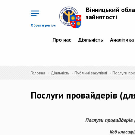
Перейти
до
Вінницький обла
основного
матеріалу
зайнятості
Обрати регіон
Про нас
Діяльність
Аналітика
Головна
Діяльність
Публічні закупівлі
Послуги про
Послуги провайдерів (для
Послуги провайдерів 
Код класифі