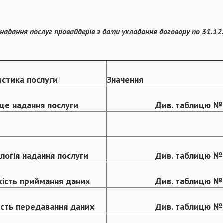
надання послуг провайдерів з дати укладання договору по 31.12
стика послуги
Значення
це надання послуги
Див. таблицю №
логія надання послуги
Див. таблицю №
ість приймання даних
Див. таблицю №
сть передавання даних
Див. таблицю №