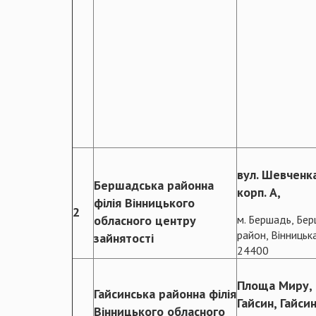
вул. Шевченка
Бершадська районна
корп. А,
філія Вінницького
2
обласного центру
м. Бершадь, Бе
район, Вінницьк
зайнятості
24400
Площа Миру, б
Гайсинська районна філія
Гайсин, Гайси
Вінницького обласного