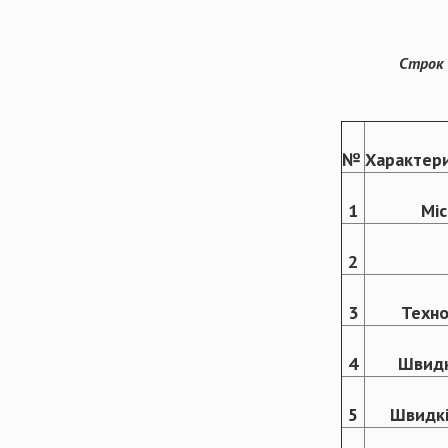
Строк 
№
Характери
1
Міс
2
3
Техно
4
Швидк
5
Швидкі