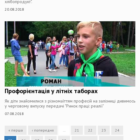
хлібопродукт".
20.08.2018
Профорієнтація у літніх таборах
Як діти знайомилися з різномаїттям професій на залізниці дивимось
у черговому випуску передачі "Ринок праці: реалії"
07.08.2018
« перша
‹ попередня
…
21
22
23
24