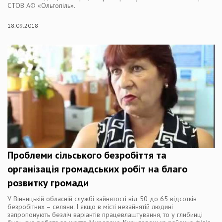
СТОВ АФ «Ольгопіль».
18.09.2018
Проблеми сільського безробіття та
організація громадських робіт на благо
розвитку громади
У Вінницькій обласній службі зайнятості від 50 до 65 відсотків
безробітних – селяни. І якщо в місті незайнятій людині
запропонують безліч варіантів працевлаштування, то у глибинці