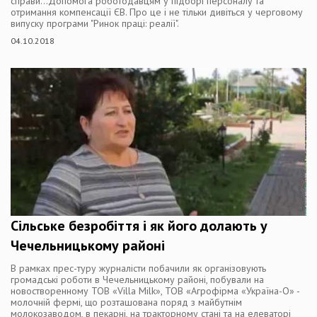
справи...Допомога роботодавцям у підборі персоналу та
отримання компенсації ЄВ. Про це і не тільки дивіться у черговому
випуску програми "Ринок праці: реалії".
04.10.2018
Сільське безробіття і як його долають у
Чечельницькому районі
В рамках прес-туру журналісти побачили як організовують
громадські роботи в Чечельницькому районі, побували на
новостворенному ТОВ «Villa Milk», ТОВ «Агрофірма «Україна-О» -
молочній фермі, що розташована поряд з майбутнім
молокозаводом, в пекарні, на тракторному стані та на елеваторі