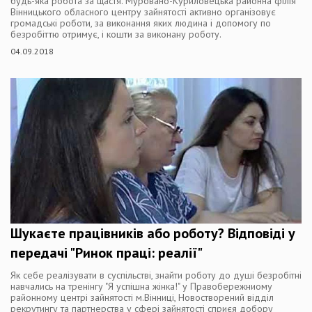
будь-яка робота за щастя. Муровано-Куриловецька районна філія
Вінницького обласного центру зайнятості активно організовує
громадські роботи, за виконання яких людина і допомогу по
безробіттю отримує, і кошти за виконану роботу.
04.09.2018
Шукаєте працівників або роботу? Відповіді у
передачі "Ринок праці: реалії"
Як себе реалізувати в суспільстві, знайти роботу до душі безробітні
навчались на тренінгу "Я успішна жінка!" у Правобережниому
районному центрі зайнятості м.Вінниці, Новостворений відділ
рекрутингу та партнерства у сфері зайнятості сприєя добору