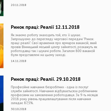
20.11.2018
Ринок праці: Реалії 12.11.2018
Як знаємо роботу знаходить той, хто її шукає.
Запрошуємо до перегляду чергової передачі "Ринок
праці: реалії". Свої враження про ярмарок вакансій, який
провів Вінницький міський центр зайнятості, розкажуть як
роботодавці так і шукачі роботи. Загалом 800 вакансій
були представлені на цьому заході.
14.11.2018
Ринок праці: Реалії. 29.10.2018
Професійне навчання безробітних - одна із послуг
служби зайнятості. Навчання відбуваєтьсяза робітничими
професіями на замовлення роботодавця. За 9-ть місяців
2018 року рівень працевлаштування після навчання
складає 87,5%.
30.10.2018