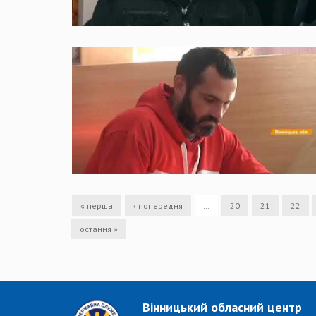
« перша
‹ попередня
…
20
21
22
остання »
Вінницький обласний центр