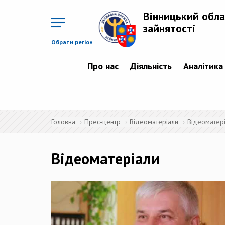
Перейти
до
Вінницький обла
основного
матеріалу
зайнятості
Обрати регіон
Про нас
Діяльність
Аналітика
Головна
Прес-центр
Відеоматеріали
Відеоматер
Відеоматеріали