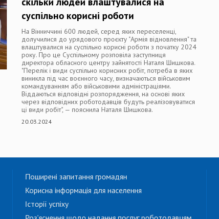
скільки людей влаштувалися на
суспільно корисні роботи
На Вінниччині 600 людей, серед яких переселенці,
долучилися до урядового проєкту "Армія відновлення" та
влаштувалися на суспільно корисні роботи з початку 2024
року. Про це Суспільному розповіла заступниця
директора обласного центру зайнятості Наталя Шишкова.
"Перелік і види суспільно корисних робіт, потреба в яких
виникла під час воєнного часу, визначаються військовим
командуванням або військовими адміністраціями.
Віддаються відповідні розпорядження, на основі яких
через відповідних роботодавців будуть реалізовуватися
ці види робіт", — пояснила Наталя Шишкова.
20.03.2024
Поширені запитання громадян
Корисна інформація для населення
Історії успіху
Роз'яснення щодо надання послуг роботодавцям