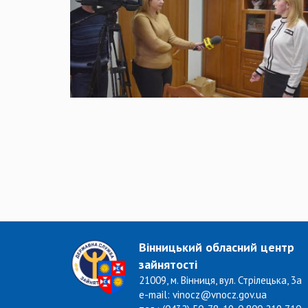
Вінницький обласний центр
зайнятості
21009, м. Вінниця, вул. Стрілецька, 3а
e-mail: vinocz@vnocz.gov.ua