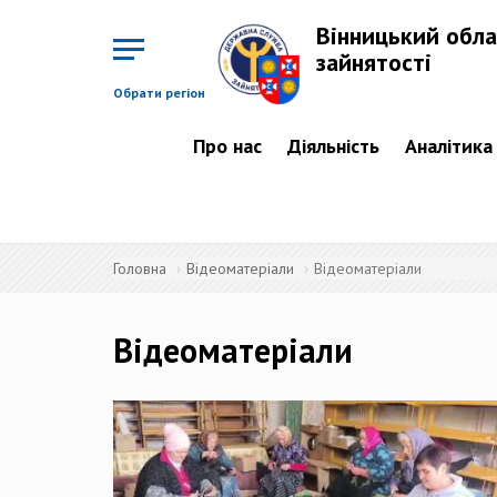
Перейти
до
Вінницький обла
основного
матеріалу
зайнятості
Обрати регіон
Про нас
Діяльність
Аналітика
Головна
Відеоматеріали
Відеоматеріали
Відеоматеріали