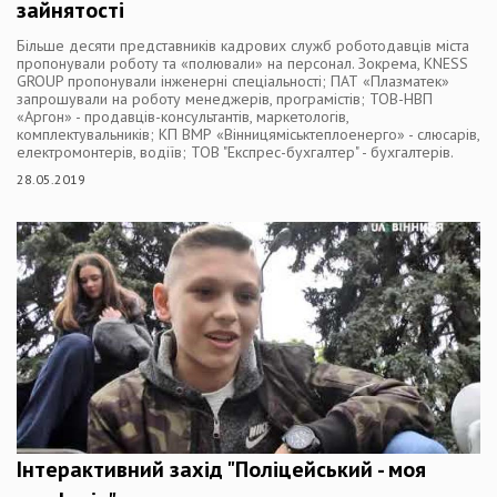
зайнятості
Більше десяти представників кадрових служб роботодавців міста
пропонували роботу та «полювали» на персонал. Зокрема, KNESS
GROUP пропонували інженерні спеціальності; ПАТ «Плазматек»
запрошували на роботу менеджерів, програмістів; ТОВ-НВП
«Аргон» - продавців-консультантів, маркетологів,
комплектувальників; КП ВМР «Вінницяміськтеплоенерго» - слюсарів,
електромонтерів, водіїв; ТОВ "Експрес-бухгалтер" - бухгалтерів.
28.05.2019
Інтерактивний захід "Поліцейський - моя