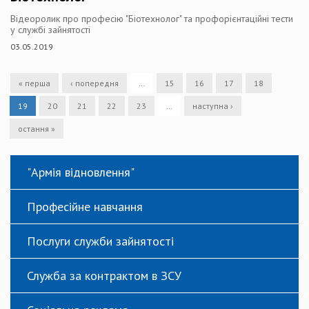
Відеоролик про професію "Біотехнолог" та профорієнтаційні тести
у службі зайнятості
03.05.2019
« перша
‹ попередня
…
15
16
17
18
19
20
21
22
23
…
наступна ›
остання »
"Армія відновлення"
Професійне навчання
Послуги служби зайнятості
Служба за контрактом в ЗСУ