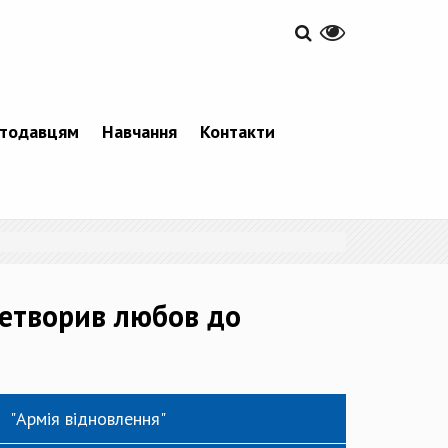
тодавцям
Навчання
Контакти
ретворив любов до
"Армія відновлення"