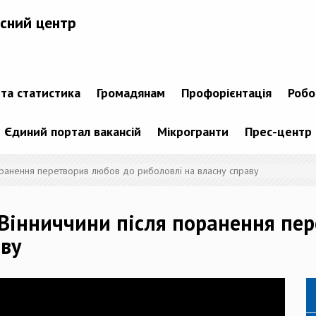
сний центр
 та статистика
Громадянам
Профорієнтація
Робо
Єдиний портал вакансій
Мікрогранти
Прес-центр
поранення перетворив любов до риболовлі на власну справу
 Вінниччини після поранення пе
аву