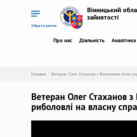
Перейти
до
Вінницький обла
основного
матеріалу
зайнятості
Обрати регіон
Про нас
Діяльність
Аналітика
Головна
Ветеран Олег Стаханов з Вінниччини після 
Ветеран Олег Стаханов з
риболовлі на власну спр