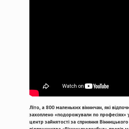
Літо, а 800 маленьких вінничан, які відпо
захоплено «подорожували по професіях» у
центр зайнятості за сприяння Вінницького
підприємства «Вінницязеленбуд» провів м