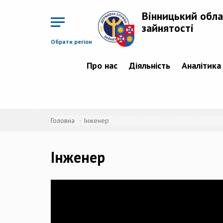
Перейти
до
Вінницький обла
основного
матеріалу
зайнятості
Обрати регіон
Про нас
Діяльність
Аналітика
Головна
Інженер
Інженер