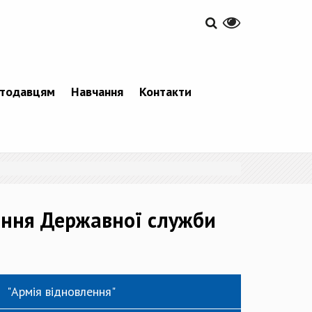
тодавцям
Навчання
Контакти
яння Державної служби
"Армія відновлення"