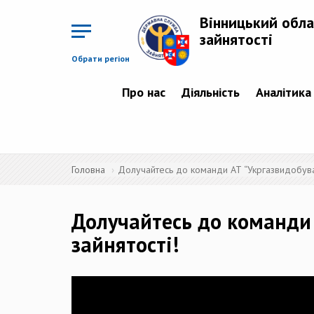
Перейти
до
Вінницький обла
основного
матеріалу
зайнятості
Обрати регіон
Про нас
Діяльність
Аналітика
Головна
Долучайтесь до команди АТ “Укргазвидобува
Долучайтесь до команди 
зайнятості!