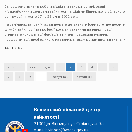
Запрошуємо шукачів роботи відвідати заходи, організовані
міськрайонними центрами зайнятості та філіями Вінницького обласного
центру зайнятості з 17 по 28 січня 2022 року
На семінарах та тренінгах ви почуєте детальну інформацію про послуги
служби зайнятості та професії, що є актуальними на ринку праці,
отримаєте консультації фахівців з питань працевлаштування,
профорієнтації, професійного навчання, а також юридичних питань та ін.
14.01.2022
« перша
‹ попередня
1
2
3
4
5
6
7
8
9
…
наступна ›
остання »
Вінницький обласний центр
зайнятості
21009, м. Вінниця, вул. Стрілецька, 3а
e-mail: vinocz@vnocz.gov.ua