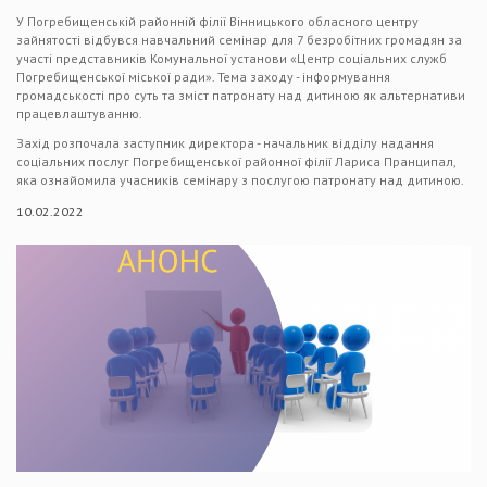
У Погребищенській районній філії Вінницького обласного центру
зайнятості відбувся навчальний семінар для 7 безробітних громадян за
участі представників Комунальної установи «Центр соціальних служб
Погребищенської міської ради». Тема заходу - інформування
громадськості про суть та зміст патронату над дитиною як альтернативи
працевлаштуванню.
Захід розпочала заступник директора - начальник відділу надання
соціальних послуг Погребищенської районної філії Лариса Пранципал,
яка ознайомила учасників семінару з послугою патронату над дитиною.
10.02.2022