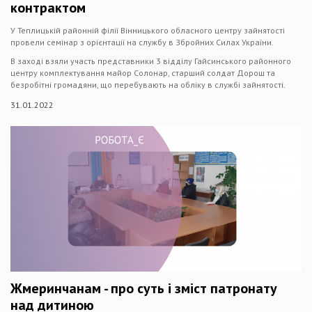
контрактом
У Теплицькій районній філії Вінницького обласного центру зайнятості
провели семінар з орієнтації на службу в Збройних Силах України.
В заході взяли участь представники 3 відділу Гайсинського районного
центру комплектування майор Солонар, старший солдат Дорош та
безробітні громадяни, що перебувають на обліку в службі зайнятості.
31.01.2022
Жмеринчанам - про суть і зміст патронату
над дитиною