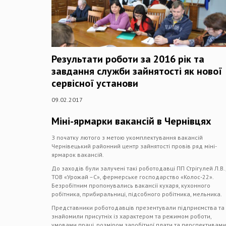
Результати роботи за 2016 рік та
завдання служби зайнятості як нової
сервісної установи
09.02.2017
Міні-ярмарки вакансій в Чернівцях
З початку лютого з метою укомплектування вакансій
Чернівецький районний центр зайнятості провів ряд міні-
ярмарок вакансій.
До заходів були залучені такі роботодавці ПП Стрігулей Л.В.
ТОВ «Урожай –С», фермерське господарство «Колос-22».
Безробітним пропонувались вакансії кухаря, кухонного
робітника, прибиральниці, підсобного робітника, мельника.
Представники роботодавців презентували підприємства та
знайомили присутніх із характером та режимом роботи,
умовами праці, розміром заробітної плати та перспективами