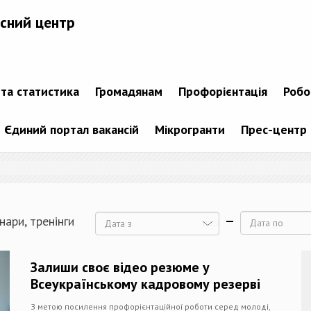
сний центр
 та статистика
Громадянам
Профорієнтація
Робо
Єдиний портал вакансій
Мікрогранти
Прес-центр
нари, тренінги
Дата
Дата
Залиши своє відео резюме у
Всеукраїнському кадровому резерві
З метою посилення профорієнтаційної роботи серед молоді,