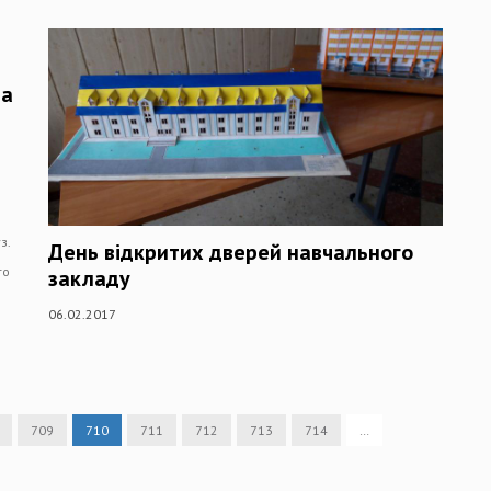
на
з.
День відкритих дверей навчального
го
закладу
06.02.2017
709
710
711
712
713
714
…