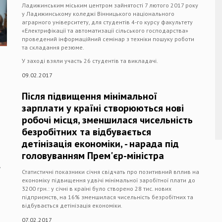
Ладижинським міським центром зайнятості 7 лютого 2017 року
у Ладижинському коледжі Вінницького національного
аграрного університету, для студентів 4-го курсу факультету
«Електрифікації та автоматизації сільського господарства»
проведений інформаційний семінар з техніки пошуку роботи
та складання резюме.
У заході взяли участь 26 студентів та викладачі.
09.02.2017
Після підвищення мінімальної
зарплати у країні створюються нові
робочі місця, зменшилася чисельність
безробітних та відбувається
детінізація економіки, - нарада під
головуванням Прем'єр-міністра
,
Статистичні показники січня свідчать про позитивний вплив на
економіку підвищення удвічі мінімальної заробітної плати до
3200 грн.: у січні в країні було створено 28 тис. нових
підприємств, на 16% зменшилася чисельність безробітних та
відбувається детінізація економіки.
07.02.2017