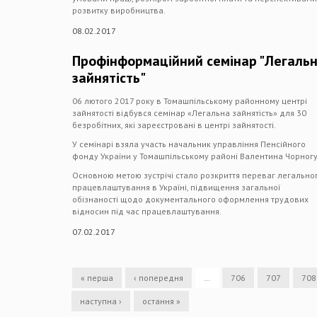
розвитку виробництва.
08.02.2017
Профінформаційний семінар "Легаль
зайнятість"
06 лютого 2017 року в Томашпільському районному центрі
зайнятості відбувся семінар «Легальна зайнятість» для 30
безробітних, які зареєстровані в центрі зайнятості.
У семінарі взяла участь начальник управління Пенсійного
фонду України у Томашпільському районі Валентина Чорногу
Основною метою зустрічі стало розкриття переваг легально
працевлаштування в Україні, підвищення загальної
обізнаності щодо документального оформлення трудових
відносин під час працевлаштування.
07.02.2017
« перша
‹ попередня
…
706
707
708
наступна ›
остання »