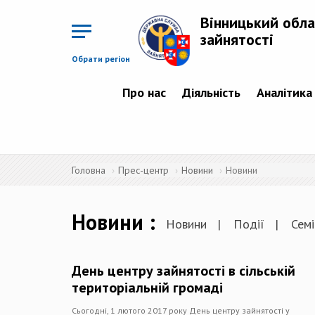
Перейти
до
Вінницький обла
основного
матеріалу
зайнятості
Обрати регіон
Про нас
Діяльність
Аналітика
Головна
Прес-центр
Новини
Новини
Новини
Новини
Події
Семі
День центру зайнятості в сільській
територіальній громаді
Сьогодні, 1 лютого 2017 року День центру зайнятості у