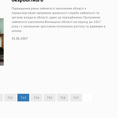
Підвищення рівня зайнятості населення області є
першочерговим напрямом діяльності служби зайнятості та
органів влади в області, адже це передбачено Програмою
зайнятості населення Вінницької області на період до 2017
року і є запорукою зростання потенціалу регіону та держави в
цілому.
31.01.2017
712
713
714
715
716
717
…