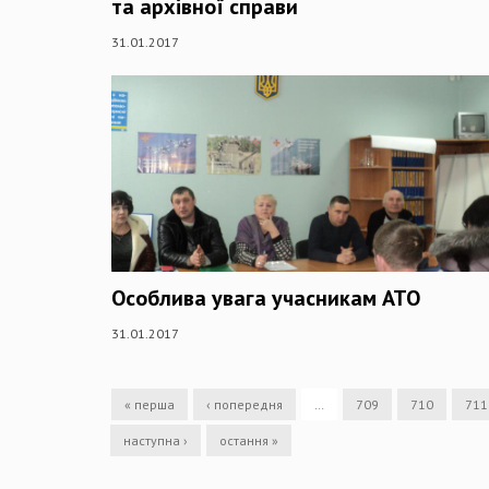
та архівної справи
31.01.2017
Особлива увага учасникам АТО
31.01.2017
« перша
‹ попередня
…
709
710
711
наступна ›
остання »