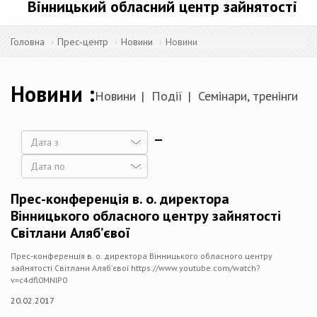
Вінницький обласний центр зайнятості
Головна
Прес-центр
Новини
Новини
Новини
Новини
Події
Семінари, тренінги
Дата
Дата
Прес-конференція в. о. директора
Вінницького обласного центру зайнятості
Світлани Аляб’євої
Прес-конференція в. о. директора Вінницького обласного центру
зайнятості Світлани Аляб’євої https://www.youtube.com/watch?
v=c4dfl0MNIP0
20.02.2017