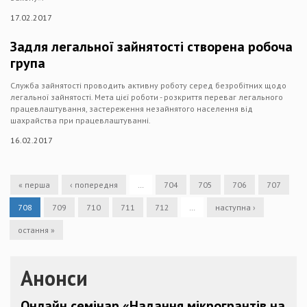
17.02.2017
Задля легальної зайнятості створена робоча
група
Служба зайнятості проводить активну роботу серед безробітних щодо
легальної зайнятості. Мета цієї роботи - розкриття переваг легального
працевлаштування, застереження незайнятого населення від
шахрайства при працевлаштуванні.
16.02.2017
« перша
‹ попередня
…
704
705
706
707
708
709
710
711
712
…
наступна ›
остання »
Анонси
Онлайн семінар «Надання мікрогрантів на