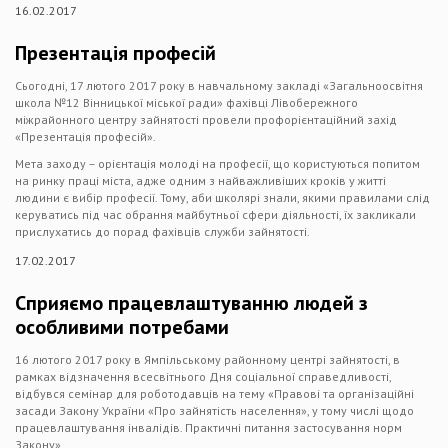
16.02.2017
Презентація професій
Сьогодні, 17 лютого 2017 року в навчальному закладі «Загальноосвітня
школа №12 Вінницької міської ради» фахівці Лівобережного
міжрайонного центру зайнятості провели профорієнтаційний захід
«Презентація професій».
Мета заходу – орієнтація молоді на професії, що користуються попитом
на ринку праці міста, адже одним з найважливіших кроків у житті
людини є вибір професії. Тому, аби школярі знали, якими правилами слід
керуватись під час обрання майбутньої сфери діяльності, їх закликали
прислухатись до порад фахівців служби зайнятості.
17.02.2017
Сприяємо працевлаштуванню людей з
особливими потребами
16 лютого 2017 року в Ямпільському районному центрі зайнятості, в
рамках відзначення всесвітнього Дня соціальної справедливості,
відбувся семінар для роботодавців на тему «Правові та організаційні
засади Закону України «Про зайнятість населення», у тому числі щодо
працевлаштування інвалідів. Практичні питання застосування норм
Закону».