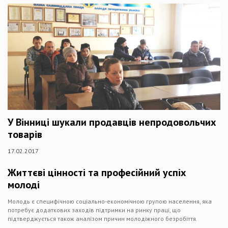
У Вінниці шукали продавців непродовольчих
товарів
17.02.2017
Життєві цінності та професійний успіх
молоді
Молодь є специфічною соціально-економічною групою населення, яка
потребує додаткових заходів підтримки на ринку праці, що
підтверджується також аналізом причин молодіжного безробіття.