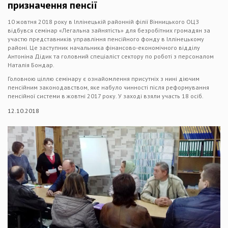
призначення пенсії
10 жовтня 2018 року в Іллінецькій районній філії Вінницького ОЦЗ
відбувся семінар «Легальна зайнятість» для безробітних громадян за
участю представників управління пенсійного фонду в Іллінецькому
районі. Це заступник начальника фінансово-економічного відділу
Антоніна Дідик та головний спеціаліст сектору по роботі з персоналом
Наталія Бондар.
Головною ціллю семінару є ознайомлення присутніх з нині діючим
пенсійним законодавством, яке набуло чинності після реформування
пенсійної системи в жовтні 2017 року. У заході взяли участь 18 осіб.
12.10.2018