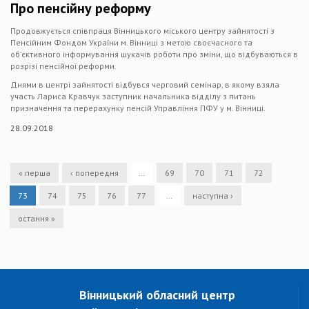
Про пенсійну реформу
Продовжується співпраця Вінницького міського центру зайнятості з
Пенсійним Фондом України м. Вінниці з метою своєчасного та
об’єктивного інформування шукачів роботи про зміни, що відбуваються в
розрізі пенсійної реформи.
Днями в центрі зайнятості відбувся черговий семінар, в якому взяла
участь Лариса Кравчук заступник начальника відділу з питань
призначення та перерахунку пенсій Управління ПФУ у м. Вінниці.
28.09.2018
« перша
‹ попередня
…
69
70
71
72
73
74
75
76
77
…
наступна ›
остання »
Вінницький обласний центр