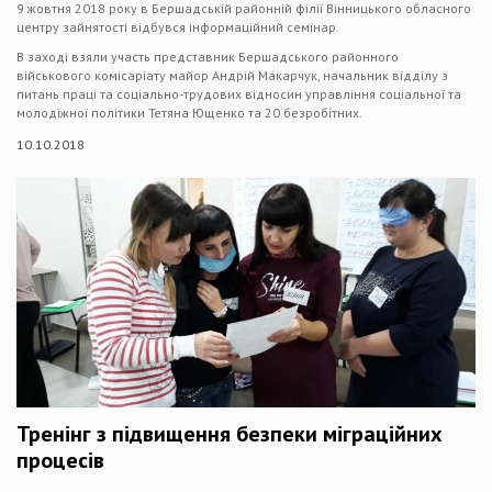
9 жовтня 2018 року в Бершадській районній філії Вінницького обласного
центру зайнятості відбувся інформаційний семінар.
В заході взяли участь представник Бершадського районного
військового комісаріату майор Андрій Макарчук, начальник відділу з
питань праці та соціально-трудових відносин управління соціальної та
молодіжної політики Тетяна Ющенко та 20 безробітних.
10.10.2018
Тренінг з підвищення безпеки міграційних
процесів