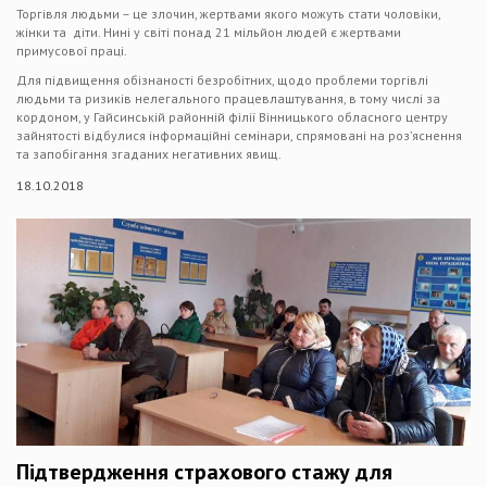
Торгівля людьми – це злочин, жертвами якого можуть стати чоловіки,
жінки та діти. Нині у світі понад 21 мільйон людей є жертвами
примусової праці.
Для підвищення обізнаності безробітних, щодо проблеми торгівлі
людьми та ризиків нелегального працевлаштування, в тому числі за
кордоном, у Гайсинській районній філії Вінницького обласного центру
зайнятості відбулися інформаційні семінари, спрямовані на роз’яснення
та запобігання згаданих негативних явищ.
18.10.2018
Підтвердження страхового стажу для