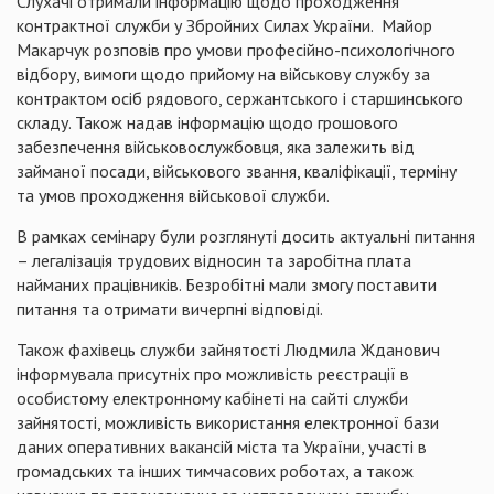
Слухачі отримали інформацію щодо проходження
контрактної служби у Збройних Силах України. Майор
Макарчук розповів про умови професійно-психологічного
відбору, вимоги щодо прийому на військову службу за
контрактом осіб рядового, сержантського і старшинського
складу. Також надав інформацію щодо грошового
забезпечення військовослужбовця, яка залежить від
займаної посади, військового звання, кваліфікації, терміну
та умов проходження військової служби.
В рамках семінару були розглянуті досить актуальні питання
– легалізація трудових відносин та заробітна плата
найманих працівників. Безробітні мали змогу поставити
питання та отримати вичерпні відповіді.
Також фахівець служби зайнятості Людмила Жданович
інформувала присутніх про можливість реєстрації в
особистому електронному кабінеті на сайті служби
зайнятості, можливість використання електронної бази
даних оперативних вакансій міста та України, участі в
громадських та інших тимчасових роботах, а також