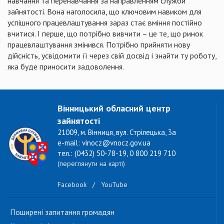
навчання та перенавчання за направленням служби
зайнятості. Вона наголосила, що ключовим навиком для
успішного працевлаштування зараз стає вміння постійно
вчитися. І перше, що потрібно вивчити – це те, що ринок
працевлаштування змінився. Потрібно прийняти нову
дійсність, усвідомити її через свій досвід і знайти ту роботу,
яка буде приносити задоволення.
Вінницький обласний центр
зайнятості
21009, м. Вінниця, вул. Стрілецька, 3а
e-mail: vinocz@vnocz.gov.ua
тел.: (0432) 50-78-19, 0 800 219 710
(переглянути на карті)
Facebook
/
YouTube
Поширені запитання громадян