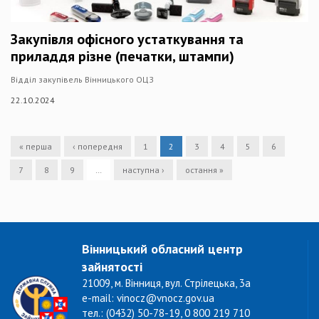
Закупівля офісного устаткування та
приладдя різне (печатки, штампи)
Відділ закупівель Вінницького ОЦЗ
22.10.2024
« перша
‹ попередня
1
2
3
4
5
6
7
8
9
…
наступна ›
остання »
Вінницький обласний центр
зайнятості
21009, м. Вінниця, вул. Стрілецька, 3а
e-mail: vinocz@vnocz.gov.ua
тел.: (0432) 50-78-19, 0 800 219 710