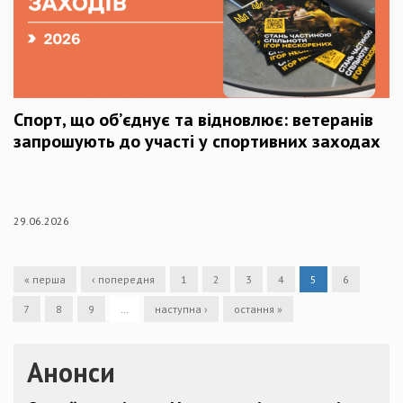
Спорт, що об’єднує та відновлює: ветеранів
запрошують до участі у спортивних заходах
29.06.2026
« перша
‹ попередня
1
2
3
4
5
6
7
8
9
…
наступна ›
остання »
Анонси