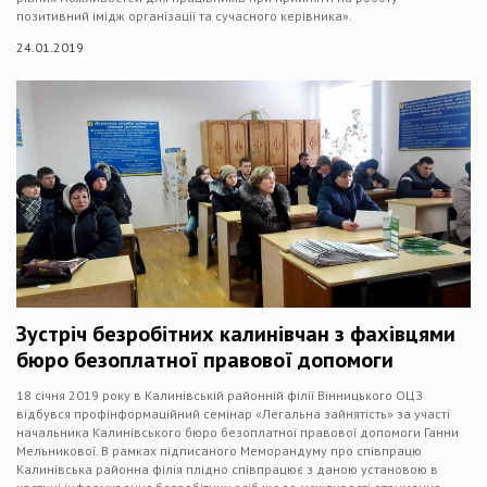
позитивний імідж організації та сучасного керівника».
24.01.2019
Зустріч безробітних калинівчан з фахівцями
бюро безоплатної правової допомоги
18 січня 2019 року в Калинівській районній філії Вінницького ОЦЗ
відбувся профінформаційний семінар «Легальна зайнятість» за участі
начальника Калинівського бюро безоплатної правової допомоги Ганни
Мельникової. В рамках підписаного Меморандуму про співпрацю
Калинівська районна філія плідно співпрацює з даною установою в