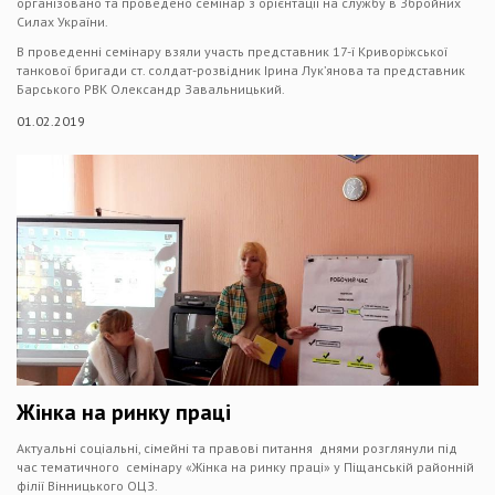
організовано та проведено семінар з орієнтації на службу в Збройних
Силах України.
В проведенні семінару взяли участь представник 17-ї Криворіжської
танкової бригади ст. солдат-розвідник Ірина Лук’янова та представник
Барського РВК Олександр Завальницький.
01.02.2019
Жінка на ринку праці
Актуальні соціальні, сімейні та правові питання днями розглянули під
час тематичного семінару «Жінка на ринку праці» у Піщанській районній
філії Вінницького ОЦЗ.