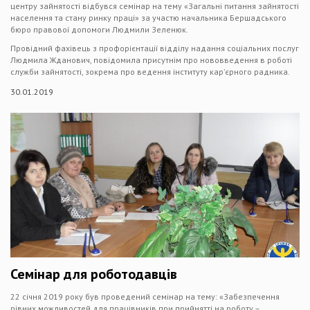
центру зайнятості відбувся семінар на тему «Загальні питання зайнятості
населення та стану ринку праці» за участю начальника Бершадського
бюро правової допомоги Людмили Зеленюк.
Провідний фахівець з профорієнтації відділу надання соціальних послуг
Людмила Жданович, повідомила присутнім про нововведення в роботі
служби зайнятості, зокрема про ведення інституту кар’єрного радника.
30.01.2019
Семінар для роботодавців
22 січня 2019 року був проведений семінар на тему: «Забезпечення
рівних можливостей для працівників при прийнятті на роботу –