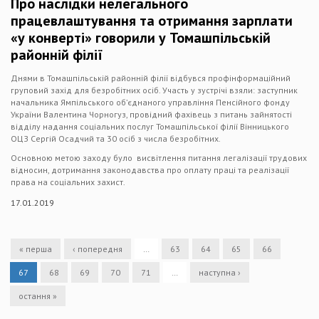
Про наслідки нелегального
працевлаштування та отримання зарплати
«у конверті» говорили у Томашпільській
районній філії
Днями в Томашпільській районній філії відбувся профінформаційний
груповий захід для безробітних осіб. Участь у зустрічі взяли: заступник
начальника Ямпільського об’єднаного управління Пенсійного фонду
України Валентина Чорногуз, провідний фахівець з питань зайнятості
відділу надання соціальних послуг Томашпільської філії Вінницького
ОЦЗ Сергій Осадчий та 30 осіб з числа безробітних.
Основною метою заходу було висвітлення питання легалізації трудових
відносин, дотримання законодавства про оплату праці та реалізації
права на соціальних захист.
17.01.2019
« перша
‹ попередня
…
63
64
65
66
67
68
69
70
71
…
наступна ›
остання »