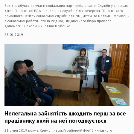
Захід відбувся за участі соціальних партнерів, а саме: Служби у справах
дітей Піщанської РДА - начальник служби Юлія Кочерган, Піщанського
районного центру соціальної служби для сімї, дітей та молоді – фахівець
з соціальної роботи Тетяна Редько, Піщанського бюро правової
допомоги –начальник Тетяна Шубенко.
28.01.2019
Нелегальна зайнятість шкодить перш за все
працівнику який на неї погоджується
21 січня 2019 року в Крижопільській районній філії Вінницького