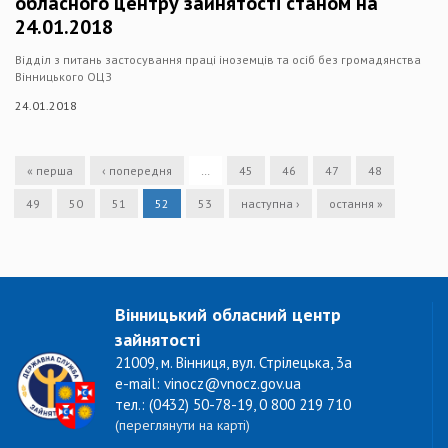
обласного центру зайнятості станом на
24.01.2018
Відділ з питань застосування праці іноземців та осіб без громадянства
Вінницького ОЦЗ
24.01.2018
« перша
‹ попередня
…
45
46
47
48
49
50
51
52
53
наступна ›
остання »
Вінницький обласний центр
зайнятості
21009, м. Вінниця, вул. Стрілецька, 3а
e-mail: vinocz@vnocz.gov.ua
тел.: (0432) 50-78-19, 0 800 219 710
(переглянути на карті)