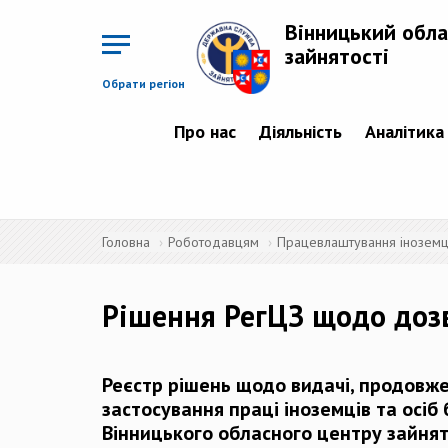
Перейти
до
Вінницький обла
основного
матеріалу
зайнятості
Обрати регіон
Про нас
Діяльність
Аналітика
Головна
Роботодавцям
Працевлаштування іноземців
Рішення РегЦЗ щодо доз
Реєстр рішень щодо видачі, продовже
застосування праці іноземців та осіб
Вінницького обласного центру зайнят