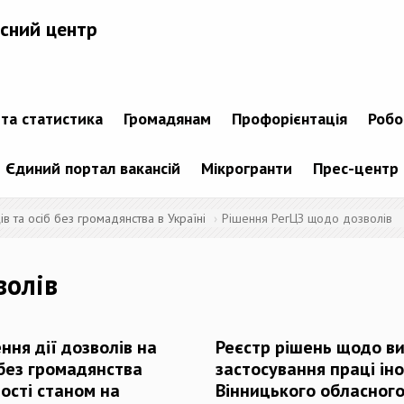
сний центр
 та статистика
Громадянам
Профорієнтація
Робо
Єдиний портал вакансій
Мікрогранти
Прес-центр
 та осіб без громадянства в Україні
Рішення РегЦЗ щодо дозволів
волів
ння дії дозволів на
Реєстр рішень щодо ви
 без громадянства
застосування праці ін
ості станом на
Вінницького обласного