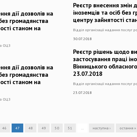
Реєстр внесення змін 
іноземців та осіб без
ння дії дозволів на
центру зайнятості ста
 без громадянства
ості станом на
Відділ організації надання послуг 
30.07.2018
го ОЦЗ
Реєстр рішень щодо ви
застосування праці ін
Вінницького обласного
ння дії дозволів на
23.07.2018
 без громадянства
ості станом на
Відділ організації надання послуг 
23.07.2018
го ОЦЗ
46
47
48
49
50
51
…
наступна ›
остання »