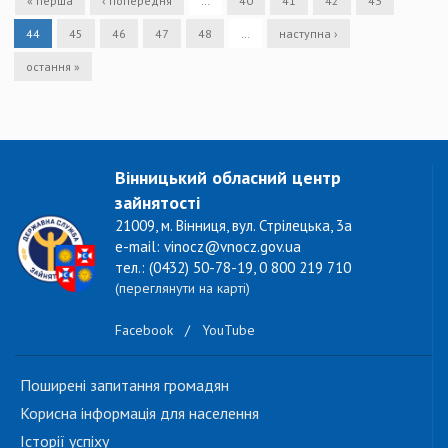
« перша
‹ попередня
…
40
41
42
43
44
45
46
47
48
…
наступна ›
остання »
Вінницький обласний центр
зайнятості
21009, м. Вінниця, вул. Стрілецька, 3а
e-mail: vinocz@vnocz.gov.ua
тел.: (0432) 50-78-19, 0 800 219 710
(переглянути на карті)
Facebook
/
YouTube
Поширені запитання громадян
Корисна інформація для населення
Історії успіху