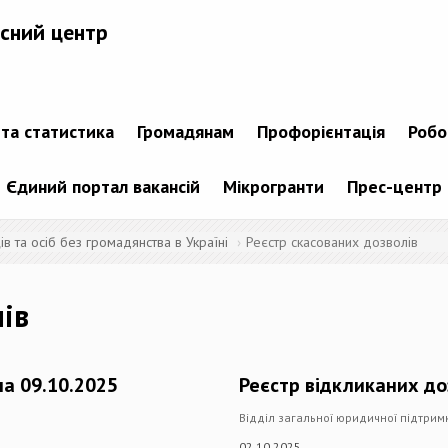
сний центр
 та статистика
Громадянам
Профорієнтація
Робо
Єдиний портал вакансій
Мікрогранти
Прес-центр
 та осіб без громадянства в Україні
Реєстр скасованих дозволів
лів
на 09.10.2025
Реєстр відкликаних до
Відділ загальної юридичної підтри
02.10.2025