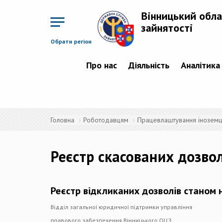
Перейти
до
Вінницький обла
основного
матеріалу
зайнятості
Обрати регіон
Про нас
Діяльність
Аналітика
Головна
Роботодавцям
Працевлаштування іноземців
Реєстр скасованих дозво
Реєстр відкликаних дозволів станом 
Відділ загальної юридичної підтримки управління
правового забезпечення Вінницького ОЦЗ