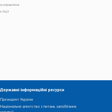
ки управління
го ОЦЗ
Державні інформаційні ресурси
Президент України
Національне агентство з питань запобігання
корупції