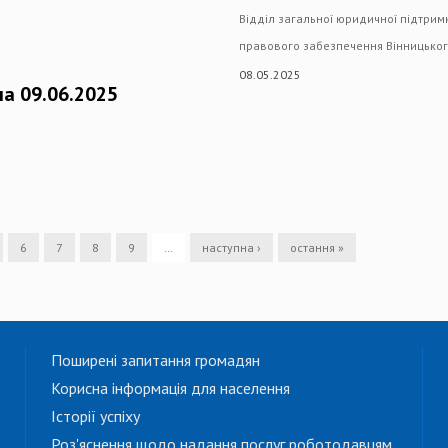
Відділ загальної юридичної підтрим
правового забезпечення Вінницько
08.05.2025
на 09.06.2025
6
7
8
9
…
наступна ›
остання »
Поширені запитання громадян
Корисна інформація для населення
Історії успіху
Роз'яснення щодо надання послуг роботодавцям