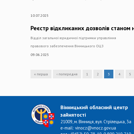
10.07.2025
Реєстр відкликаних дозволів станом 
Відділ загальної юридичної підтримки управління
правового забезпечення Вінницького ОЦЗ
09.06.2025
« перша
‹ попередня
1
2
3
4
5
Вінницький обласний центр
зайнятості
21009, м. Вінниця, вул. Стрілецька, 3а
e-mail: vinocz@vnocz.gov.ua