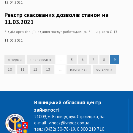
12.04.2021
Реєстр скасованих дозволів станом на
11.03.2021
Відділ організації надання послуг роботодавцям Вінницького ОЦЗ
11.03.2021
« перша
‹ попередня
…
5
6
7
8
9
10
11
12
13
…
наступна ›
остання »
Вінницький обласний центр
зайнятості
21009, м. Вінниця, вул. Стрілецька, 3а
e-mail: vinocz@vnocz.gov.ua
тел.: (0432) 50-78-19, 0 800 219 710