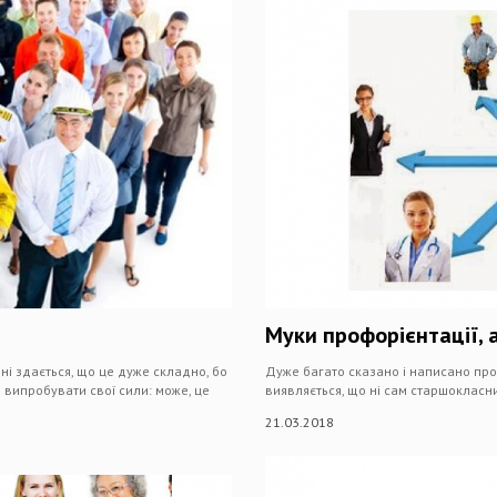
Муки профорієнтації, 
ні здається, що це дуже складно, бо
Дуже багато сказано і написано про
ся випробувати свої сили: може, це
виявляється, що ні сам старшокласник
21.03.2018