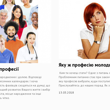
Яку ж професію молод
професії
Ким ти хочеш стати? Одне з питань я
ародження і долею. Відповіді
Проблемним питання стає при закінче
місячних календарях. І хоча
яку професію вибрати, куди поступ
сть фахівців сходяться на думці, що
Прислухайтесь до наших порад. Як 
льший розвиток Вашого життя і вибір
13.03.2018
іта, місце народження та інші
 чітко.