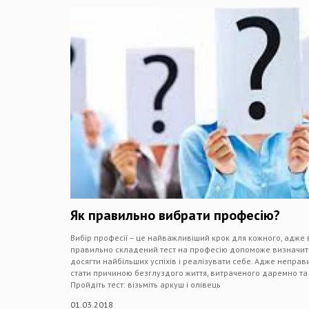
Як правильно вибрати професію?
Вибір професії – це найважливіший крок для кожного, адже 
правильно складений тест на професію допоможе визначитися
досягти найбільших успіхів і реалізувати себе. Адже непра
стати причиною безглуздого життя, витраченого даремно т
Пройдіть тест: візьміть аркуш і олівець
01.03.2018