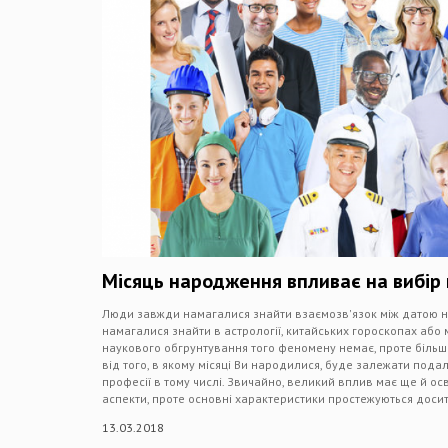
Місяць народження впливає на вибір 
Люди завжди намагалися знайти взаємозв'язок між датою н
намагалися знайти в астрології, китайських гороскопах або 
наукового обгрунтування того феномену немає, проте більші
від того, в якому місяці Ви народилися, буде залежати пода
професії в тому числі. Звичайно, великий вплив має ще й осв
аспекти, проте основні характеристики простежуються досить
13.03.2018