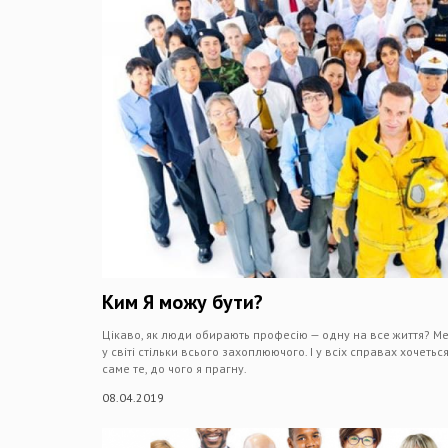
Ким Я можу бути?
Цікаво, як люди обирають професію — одну на все життя? Ме
у світі стільки всього захоплюючо­го. І у всіх справах хочеть
саме те, до чого я прагну.
08.04.2019