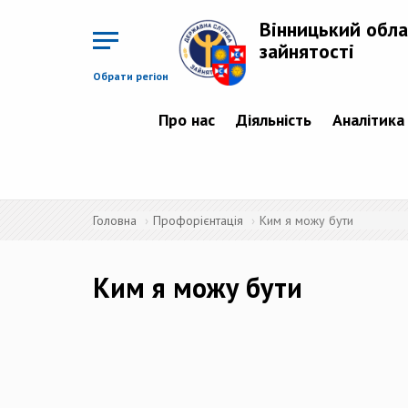
Перейти
до
Вінницький обла
основного
матеріалу
зайнятості
Обрати регіон
Про нас
Діяльність
Аналітика
Головна
Профорієнтація
Ким я можу бути
Ким я можу бути