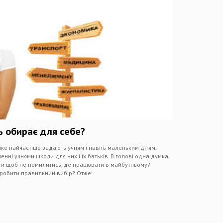
ь обирає для себе?
ке найчастіше задають учням і навіть маленьким дітям.
нні учнями школи для них і їх батьків. В голові одна думка,
ити щоб не помилитись, де працювати в майбутньому?
зробити правильний вибір? Отже: