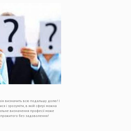
він визначить всю подальшу долю! І
 і зрозуміти, в якій сфері можна
вильне визначення професії може
а прожитого без задоволення!