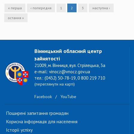
« перша
‹ попередня
1
2
3
наступна ›
остання »
Вінницький обласний центр
зайнятості
21009, м. Вінниця, вул. Стрілецька, 3а
e-mail: vinocz@vnocz.gov.ua
тел.: (0432) 50-78-19, 0 800 219 710
(переглянути на карті)
Facebook
/
YouTube
Поширені запитання громадян
Корисна інформація для населення
Історії успіху