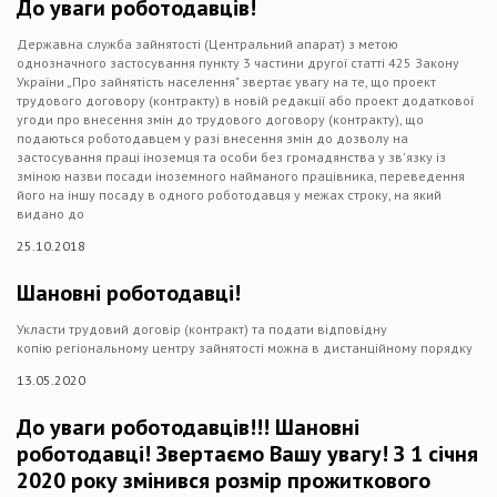
До уваги роботодавців!
Державна служба зайнятості (Центральний апарат) з метою
однозначного застосування пункту 3 частини другої статті 425 Закону
України „Про зайнятість населення" звертає увагу на те, що проект
трудового договору (контракту) в новій редакції або проект додаткової
угоди про внесення змін до трудового договору (контракту), що
подаються роботодавцем у разі внесення змін до дозволу на
застосування праці іноземця та особи без громадянства у зв'язку із
зміною назви посади іноземного найманого працівника, переведення
його на іншу посаду в одного роботодавця у межах строку, на який
видано до
25.10.2018
Шановні роботодавці!
Укласти трудовий договір (контракт) та подати відповідну
копію регіональному центру зайнятості можна в дистанційному порядку
13.05.2020
До уваги роботодавців!!! Шановні
роботодавці! Звертаємо Вашу увагу! З 1 січня
2020 року змінився розмір прожиткового