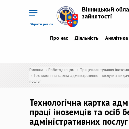
Перейти
до
Вінницький обла
основного
матеріалу
зайнятості
Обрати регіон
Про нас
Діяльність
Аналітика
Головна
Роботодавцям
Працевлаштування іноземців
Технологічна картка адміністративної послуги з вида
послуг
Технологічна картка адмі
праці іноземців та осіб 
адміністративних послуг