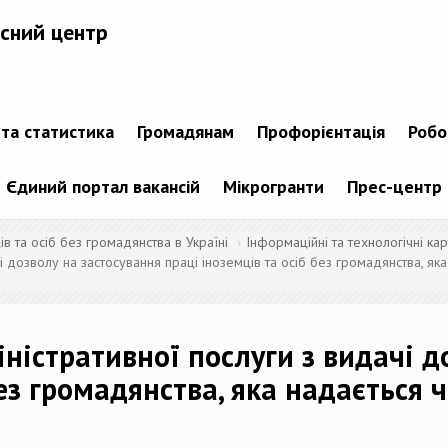
сний центр
 та статистика
Громадянам
Профорієнтація
Робо
Єдиний портал вакансій
Мікрогранти
Прес-центр
 та осіб без громадянства в Україні
Інформаційні та технологічні кар
чі дозволу на застосування праці іноземців та осіб без громадянства, я
ністративної послуги з видачі д
без громадянства, яка надається