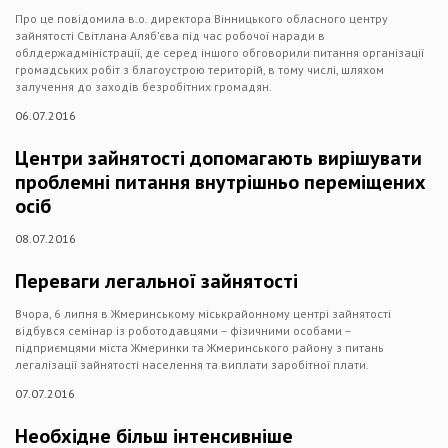
Про це повідомила в.о. директора Вінницького обласного центру
зайнятості Світлана Аляб’єва під час робочої наради в
облдержадміністрації, де серед іншого обговорили питання організації
громадських робіт з благоустрою територій, в тому числі, шляхом
залучення до заходів безробітних громадян.
06.07.2016
Центри зайнятості допомагають вирішувати
проблемні питання внутрішньо переміщених
осіб
08.07.2016
Переваги легальної зайнятості
Вчора, 6 липня в Жмеринському міськрайонному центрі зайнятості
відбувся семінар із роботодавцями – фізичними особами –
підприємцями міста Жмеринки та Жмеринського району з питань
легалізації зайнятості населення та виплати заробітної плати.
07.07.2016
Необхідне більш інтенсивніше