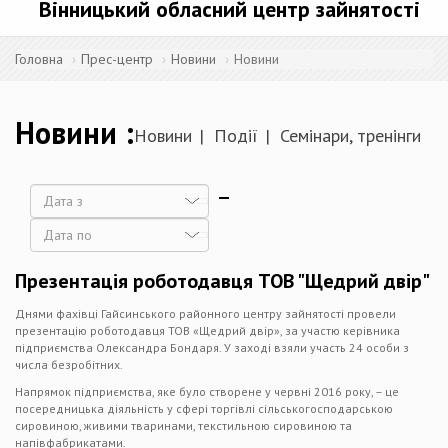
Вінницький обласний центр зайнятості
Головна
Прес-центр
Новини
Новини
Новини
Новини
Події
Семінари, тренінги
Дата
Дата
Презентація роботодавця ТОВ "Щедрий двір"
Днями фахівці Гайсинського районного центру зайнятості провели
презентацію роботодавця ТОВ «Щедрий двір», за участю керівника
підприємства Олександра Бондаря. У заході взяли участь 24 особи з
числа безробітних.
Напрямок підприємства, яке було створене у червні 2016 року, – це
посередницька діяльність у сфері торгівлі сільськогосподарською
сировиною, живими тваринами, текстильною сировиною та
напівфабрикатами.