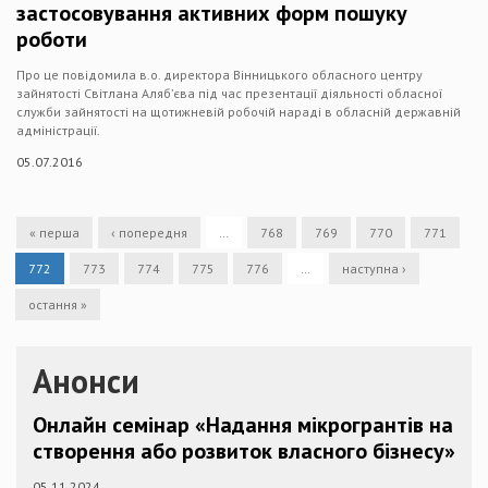
застосовування активних форм пошуку
роботи
Про це повідомила в.о. директора Вінницького обласного центру
зайнятості Світлана Аляб’єва під час презентації діяльності обласної
служби зайнятості на щотижневій робочій нараді в обласній державній
адміністрації.
05.07.2016
« перша
‹ попередня
…
768
769
770
771
772
773
774
775
776
…
наступна ›
остання »
Анонси
Онлайн семінар «Надання мікрогрантів на
створення або розвиток власного бізнесу»
05.11.2024