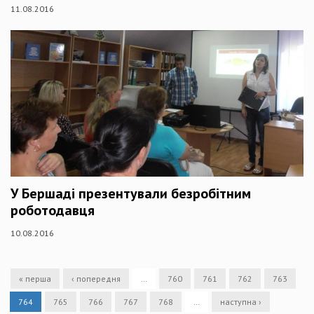
11.08.2016
У Бершаді презентували безробітним
роботодавця
10.08.2016
« перша
‹ попередня
…
760
761
762
763
764
765
766
767
768
…
наступна ›