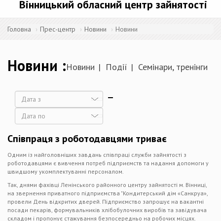
Вінницький обласний центр зайнятості
Головна
Прес-центр
Новини
Новини
Новини
Новини
Події
Семінари, тренінги
Дата
Дата
Співпраця з роботодавцями триває
Одним із найголовніших завдань співпраці служби зайнятості з
роботодавцями є вивчення потреб підприємств та надання допомоги у
швидшому укомплектуванні персоналом.
Так, днями фахівці Ленінського районного центру зайнятості м. Вінниці,
на звернення приватного підприємства "Кондитерський дім «Санкруа»,
провели День відкритих дверей. Підприємство запрошує на вакантні
посади пекарів, формувальників хлібобулочних виробів та завідувача
складом і пропонує стажування безпосередньо на робочих місцях.