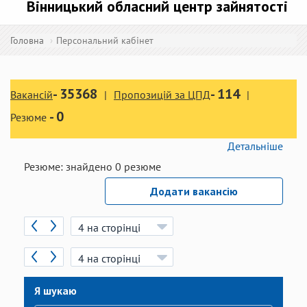
Вінницький обласний центр зайнятості
Головна
Персональний кабінет
-
35368
-
114
Вакансій
Пропозицій за ЦПД
-
0
Резюме
Детальніше
Резюме:
знайдено
0
резюме
Додати вакансію
Я шукаю