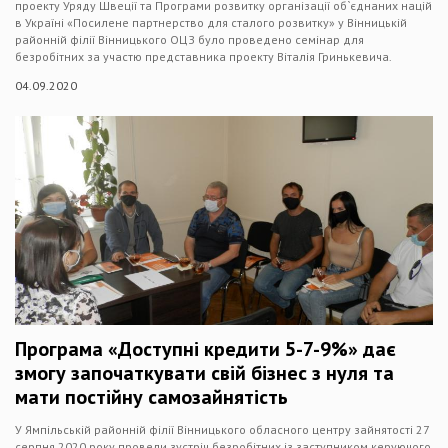
проекту Уряду Швеції та Програми розвитку організації об`єднаних націй
в Україні «Посилене партнерство для сталого розвитку» у Вінницькій
районній філії Вінницького ОЦЗ було проведено семінар для
безробітних за участю представника проекту Віталія Гринькевича.
04.09.2020
Програма «Доступні кредити 5-7-9%» дає
змогу започаткувати свій бізнес з нуля та
мати постійну самозайнятість
У Ямпільській районній філії Вінницького обласного центру зайнятості 27
серпня 2020 року провели зустріч безробітних із заступником керуючого