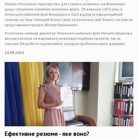
Україні «Посилене партнерство для сталого розвитку» на Вінниччині
щодо створення Сімейних молочних ферм, 09 вересня 2020 року в
Літинській районній філії Вінницького ОЦЗ відбувся інформаційний
семінар на тему «Генеруй бізнес-ідею та розпочни свій бізнес» за участю
представника проєкту Віталія Гринькевич.
Розпочала семінар директор Літинської районної філії Наталія Шишкова,
яка наголосила на важливості реалізації подібних проєктів, так як
сільське безробіття надзвичайно складна проблема нашої держави.
10.09.2020
Ефективне резюме - яке воно?