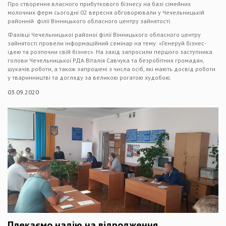
Про створення власного прибуткового бізнесу на базі сімейних
молочних ферм сьогодні 02 вересня обговорювали у Чечельницькій
районній філії Вінницького обласного центру зайнятості.
Фахівці Чечельницької районої філії Вінницького обласного центру
зайнятості провели інформаційний семінар на тему: «Генеруй бізнес-
ідею та розпочни свій бізнес». На захід запросили першого заступника
голови Чечельницької РДА Віталія Савчука та безробітних громадян,
шукачів роботи, а також запрошені з числа осіб, які мають досвід роботи
у тваринництві та догляду за великою рогатою худобою.
03.09.2020
Плекаємо надію на відродження