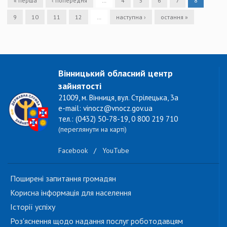
« перша
‹ попередня
…
4
5
6
7
8
9
10
11
12
…
наступна ›
остання »
Вінницький обласний центр
зайнятості
21009, м. Вінниця, вул. Стрілецька, 3а
e-mail: vinocz@vnocz.gov.ua
тел.: (0432) 50-78-19, 0 800 219 710
(переглянути на карті)
Facebook
/
YouTube
Поширені запитання громадян
Корисна інформація для населення
Історії успіху
Роз'яснення щодо надання послуг роботодавцям