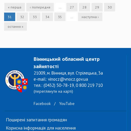
« перша
‹ попередня
…
27
28
29
30
31
32
33
34
35
…
наступна ›
остання »
Вінницький обласний центр
зайнятості
21009, м. Вінниця, вул. Стрілецька, 3а
e-mail: vinocz@vnocz.gov.ua
тел.: (0432) 50-78-19, 0 800 219 710
(переглянути на карті)
Facebook
/
YouTube
Поширені запитання громадян
Корисна інформація для населення