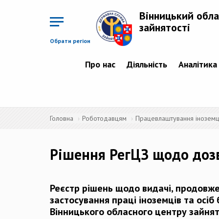
Перейти
до
Вінницький обла
основного
матеріалу
зайнятості
Обрати регіон
Про нас
Діяльність
Аналітика
Головна
Роботодавцям
Працевлаштування іноземців
Рішення РегЦЗ щодо доз
Реєстр рішень щодо видачі, продовже
застосування праці іноземців та осіб
Вінницького обласного центру зайнят