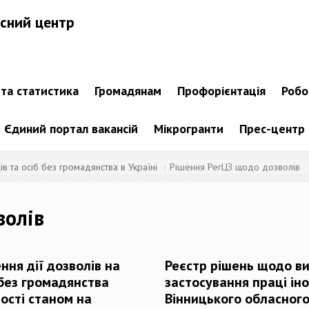
сний центр
 та статистика
Громадянам
Профорієнтація
Робо
Єдиний портал вакансій
Мікрогранти
Прес-центр
 та осіб без громадянства в Україні
Рішення РегЦЗ щодо дозволів
волів
ння дії дозволів на
Реєстр рішень щодо ви
 без громадянства
застосування праці ін
ості станом на
Вінницького обласного