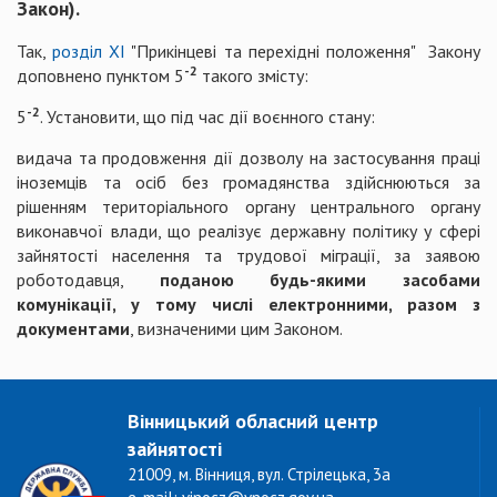
Закон).
Так,
розділ XI
"Прикінцеві та перехідні положення" Закону
-2
доповнено пунктом 5
такого змісту:
-2
5
. Установити, що під час дії воєнного стану:
видача та продовження дії дозволу на застосування праці
іноземців та осіб без громадянства здійснюються за
рішенням територіального органу центрального органу
виконавчої влади, що реалізує державну політику у сфері
зайнятості населення та трудової міграції, за заявою
роботодавця,
поданою будь-якими засобами
комунікації, у тому числі електронними, разом з
документами
, визначеними цим Законом.
Вінницький обласний центр
зайнятості
21009, м. Вінниця, вул. Стрілецька, 3а