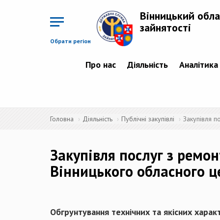
Перейти
до
Вінницький обла
основного
матеріалу
зайнятості
Обрати регіон
Про нас
Діяльність
Аналітика
Головна
Діяльність
Публічні закупівлі
Закупівля п
Закупівля послуг з ремон
Вінницького обласного це
Обгрунтування технічних та якісних харак