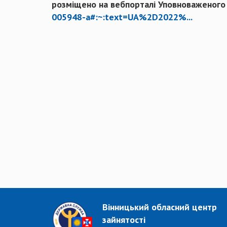
розміщено на вебпорталі Уповноваженого о
005948-a#:~:text=UA%2D2022%...
Вінницький обласний центр
зайнятості