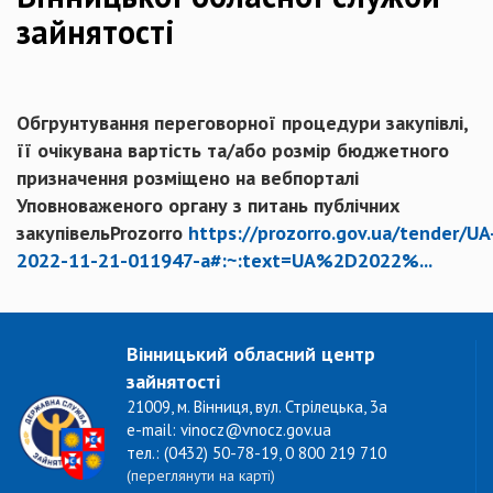
зайнятості
Обгрунтування переговорної процедури закупівлі,
її очікувана вартість та/або розмір бюджетного
призначення розміщено на вебпорталі
Уповноваженого органу з питань публічних
закупівельProzorro
https://prozorro.gov.ua/tender/UA
2022-11-21-011947-a#:~:text=UA%2D2022%...
Вінницький обласний центр
зайнятості
21009, м. Вінниця, вул. Стрілецька, 3а
e-mail: vinocz@vnocz.gov.ua
тел.: (0432) 50-78-19, 0 800 219 710
(переглянути на карті)