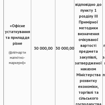
відповідно до
пункту 1
розділу ІІІ
Примірної
«Офісне
методики
устаткування
визначення
та приладдя
очікуваної
різне
вартості
30 000,00
30 000,00
предмета
(фліпчарти
закупівлі,
з
магнітно-
маркерні)»
затвердженої
наказом
Міністерства
п
розвитку
економіки,
торгівлі та
сільського
господарства