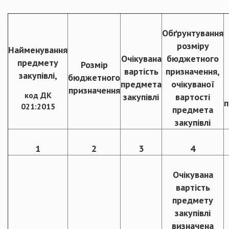
Обґрунтування
розміру
Найменування
Очікувана
бюджетного
предмету
Розмір
вартість
призначення,
закупівлі,
бюджетного
предмета
очікуваної
призначення
код ДК
закупівлі
вартості
п
021:2015
предмета
закупівлі
1
2
3
4
Очікувана
вартість
предмету
закупівлі
визначена