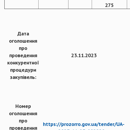
275
Дата
оголошення
про
проведення
23.11.2023
конкурентної
процедури
закупівель:
Номер
оголошення
про
https://prozorro.gov.ua/tender/UA-
проведення