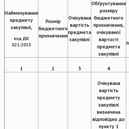
Обґрунтування
розміру
Найменування
Очікувана
бюджетного
предмету
Розмір
вартість
призначення,
закупівлі,
бюджетного
предмета
очікуваної
призначення
код ДК
закупівлі
вартості
п
021:2015
предмета
закупівлі
1
2
3
4
Очікувана
вартість
предмету
закупівлі
визначена
відповідно до
пункту 1