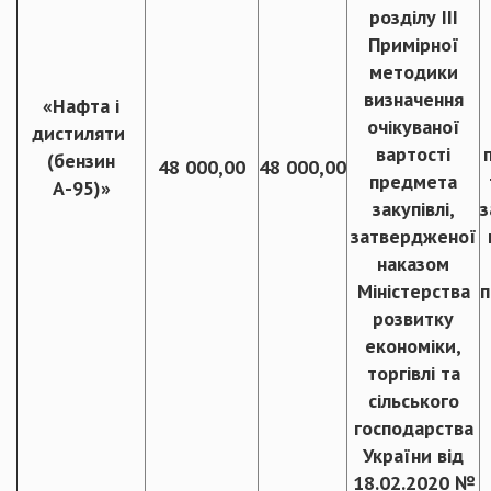
розділу ІІІ
Примірної
методики
визначення
«Нафта і
очікуваної
дистиляти
вартості
(бензин
48 000,00
48 000,00
предмета
А-95)»
закупівлі,
з
затвердженої
наказом
Міністерства
п
розвитку
економіки,
торгівлі та
сільського
господарства
України від
18.02.2020 №