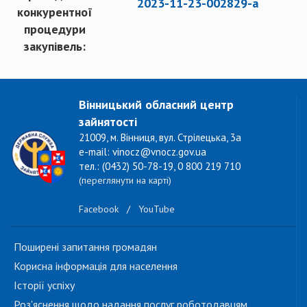
2023-11-23-002829-a
конкурентної
процедури
закупівель:
Вінницький обласний центр
зайнятості
21009, м. Вінниця, вул. Стрілецька, 3а
e-mail: vinocz@vnocz.gov.ua
тел.: (0432) 50-78-19, 0 800 219 710
(переглянути на карті)
Facebook
/
YouTube
Поширені запитання громадян
Корисна інформація для населення
Історії успіху
Роз'яснення щодо надання послуг роботодавцям