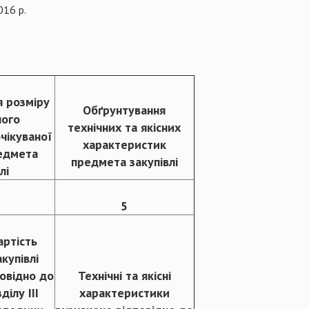
016 р.
я розміру
Обґрунтування
ого
технічних та якісних
чікуваної
характеристик
редмета
предмета закупівлі
лі
5
артість
купівлі
овідно до
Технічні та якісні
ділу ІІІ
характеристики