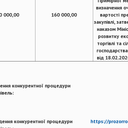
Примірної м
визначення оч
0 000,00
160 000,00
вартості п
закупівлі, зат
наказом Міні
розвитку еко
торгівлі та с
господарства
від 18.02.20
ення конкурентної процедури
івель:
дення конкурентної процедури
https://prozorr