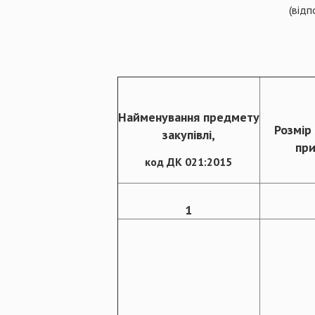
(відп
Найменування предмету
Розмір
закупівлі,
при
код ДК 021:2015
1