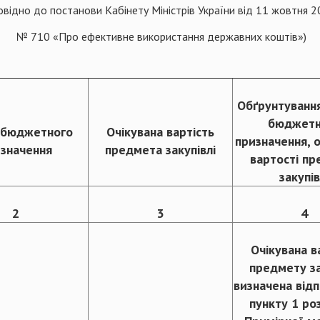
овідно до постанови Кабінету Міністрів України від 11 жовтня 2
№ 710 «Про ефективне використання державних коштів»)
Обґрунтуванн
бюджетн
 бюджетного
Очікувана вартість
призначення, о
значення
предмета закупівлі
вартості п
закупів
2
3
4
Очікувана в
предмету за
визначена відп
пункту 1 роз