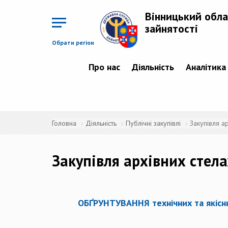
Перейти
до
Вінницький обла
основного
матеріалу
зайнятості
Обрати регіон
Про нас
Діяльність
Аналітика
Головна
Діяльність
Публічні закупівлі
Закупівля а
Закупівля архівних стел
ОБҐРУНТУВАННЯ технічних та якісни