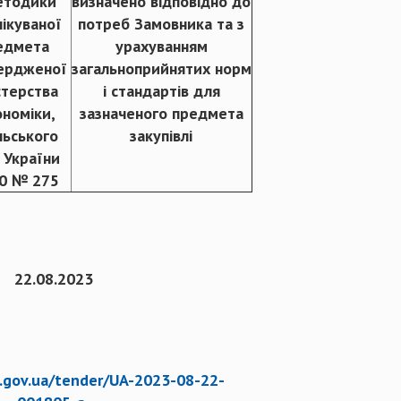
етодики
визначено відповідно до
ікуваної
потреб Замовника та з
редмета
урахуванням
вердженої
загальноприйнятих норм
стерства
і стандартів для
номіки,
зазначеного предмета
ільського
закупівлі
 України
20 № 275
22.08.2023
o.gov.ua/tender/UA-2023-08-22-