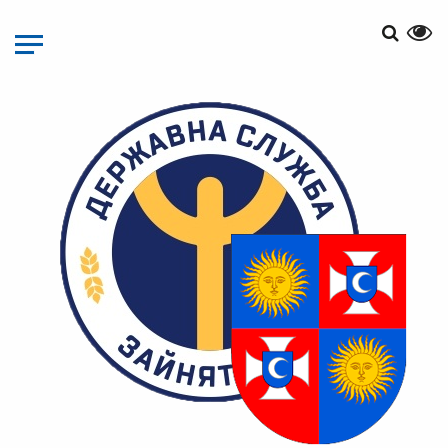
Перейти
до
основного
матеріалу