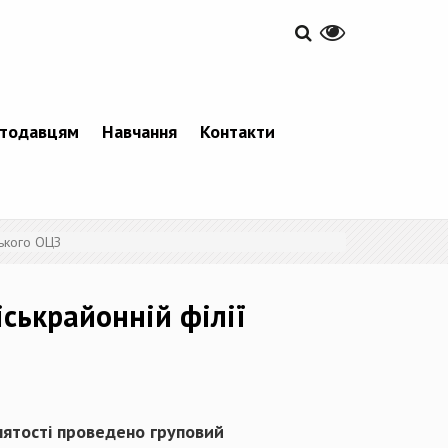
тодавцям
Навчання
Контакти
цького ОЦЗ
іськрайонній філії
нятості проведено груповий