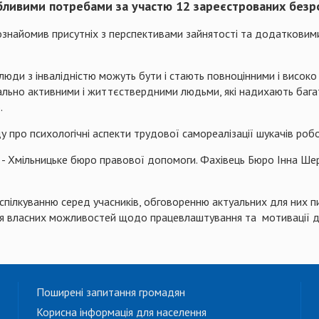
обливими потребами за участю 12 зареєстрованих безро
о ознайомив присутніх з перспективами зайнятості та додаткови
о люди з інвалідністю можуть бути і стають повноцінними і висок
ціально активними і життєствердними людьми, які надихають бага
.
 про психологічні аспекти трудової самореалізації шукачів роб
ри - Хмільницьке бюро правової допомоги. Фахівець Бюро Інна Ш
спілкуванню серед учасників, обговоренню актуальних для них
ння власних можливостей щодо працевлаштування та мотивації д
Поширені запитання громадян
Корисна інформація для населення