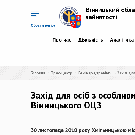
Перейти
до
Вінницький обла
основного
матеріалу
зайнятості
Обрати регіон
Про нас
Діяльність
Аналітика
Головна
Прес-центр
Семінари, тренінги
Захід для
Захід для осіб з особли
Вінницького ОЦЗ
30 листопада 2018 року Хмільницькою міс