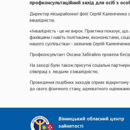
профконсультаційний захід для осіб з ос
Директор міськрайонної філії Сергій Каленіченк
інвалідністю.
«Інвалідність - це не вирок. Практика показує, щ
фахівцями і навіть політиками, економістами, со
нашого суспільства» - зазначив Сергій Каленіченко
Профконсультант Оксана Забігайло провела бесіду
На заході були також присутні соціальні партне
співпраці з людьми з інвалідністю.
Проведення подібних заходів сприяє відкритому 
до свого фізичного стану, адекватного оцінюва
Вінницький обласний центр
зайнятості