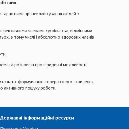
бітних.
ми гарантіями працевлаштування людей з
о ефективними членами суспільства, відмінними
тьох, в тому числі і абсолютно здорових членів
оти.
еремета розповіла про юридичні можливості
 питань та формуванню толерантного ставлення
о активного пошуку роботи.
Державні інформаційні ресурси
Президент України