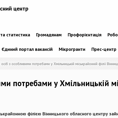
сний центр
 та статистика
Громадянам
Профорієнтація
Робо
Єдиний портал вакансій
Мікрогранти
Прес-центр
 осіб з особливими потребами у Хмільницькій міськрайонній філії Вінни
вими потребами у Хмільницькій м
ькрайонною філією Вінницького обласного центру зай