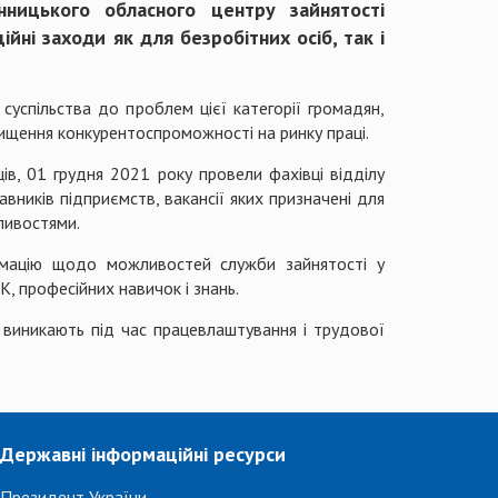
нницького обласного центру зайнятості
йні заходи як для безробітних осіб, так і
успільства до проблем цієї категорії громадян,
ищення конкурентоспроможності на ринку праці.
ів, 01 грудня 2021 року провели фахівці відділу
вників підприємств, вакансії яких призначені для
ливостями.
рмацію щодо можливостей служби зайнятості у
, професійних навичок і знань.
і виникають під час працевлаштування і трудової
Державні інформаційні ресурси
Президент України