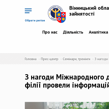
Перейти
до
Вінницький обла
основного
матеріалу
зайнятості
Обрати регіон
Про нас
Діяльність
Аналітика
Головна
Прес-центр
Семінари, тренінги
З нагоди 
З нагоди Міжнародного д
філії провели інформацій