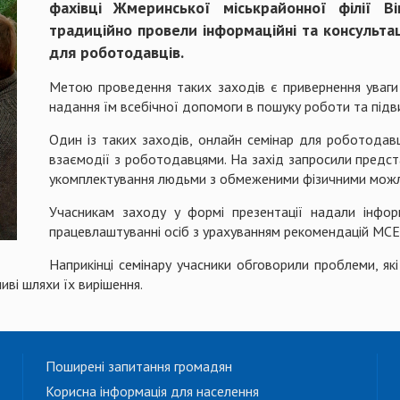
фахівці Жмеринської міськрайонної філії Ві
традиційно провели інформаційні та консультаці
для роботодавців.
Метою проведення таких заходів є привернення уваги с
надання їм всебічної допомоги в пошуку роботи та підв
Один із таких заходів, онлайн семінар для роботодавц
взаємодії з роботодавцями. На захід запросили предста
укомплектування людьми з обмеженими фізичними мож
Учасникам заходу у формі презентації надали інфо
працевлаштуванні осіб з урахуванням рекомендацій МСЕК
Наприкінці семінару учасники обговорили проблеми, як
ливі шляхи їх вирішення.
Поширені запитання громадян
Корисна інформація для населення